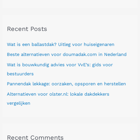
e
a
r
Recent Posts
c
h
Wat is een ballastdak? Uitleg voor huiseigenaren
f
Beste alternatieven voor doumadak.com in Nederland
o
Wat is bouwkundig advies voor VvE’s: gids voor
r
bestuurders
:
Pannendak lekkage: oorzaken, opsporen en herstellen
Alternatieven voor olster.nl: lokale dakdekkers
vergelijken
Recent Comments