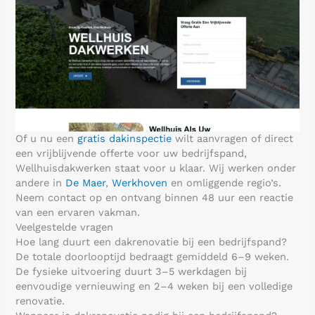
Of u nu een
gratis dakinspectie
wilt aanvragen of direct
een vrijblijvende offerte voor uw bedrijfspand,
Wellhuisdakwerken staat voor u klaar. Wij werken onder
andere in
De Maer
,
Werkhoven
en omliggende regio’s.
Neem contact op en ontvang binnen 48 uur een reactie
van een ervaren vakman.
Veelgestelde vragen
Hoe lang duurt een dakrenovatie bij een bedrijfspand?
De totale doorlooptijd bedraagt gemiddeld 6–9 weken.
De fysieke uitvoering duurt 3–5 werkdagen bij
eenvoudige vernieuwing en 2–4 weken bij een volledige
renovatie.