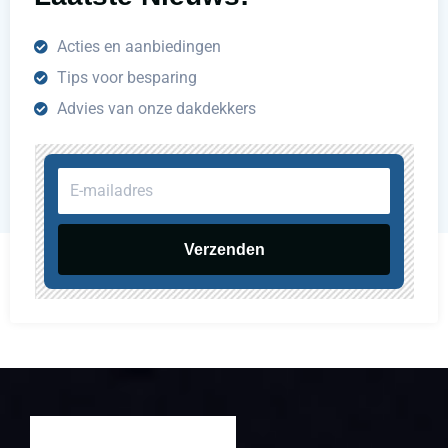
Acties en aanbiedingen
Tips voor besparing
Advies van onze dakdekkers
E-
mailadres
Verzenden