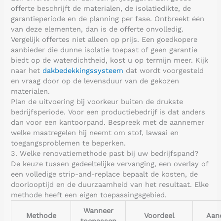
offerte beschrijft de materialen, de isolatiedikte, de
garantieperiode en de planning per fase. Ontbreekt één
van deze elementen, dan is de offerte onvolledig.
Vergelijk offertes niet alleen op prijs. Een goedkopere
aanbieder die dunne isolatie toepast of geen garantie
biedt op de waterdichtheid, kost u op termijn meer. Kijk
naar het
dakbedekkingssysteem
dat wordt voorgesteld
en vraag door op de levensduur van de gekozen
materialen.
Plan de uitvoering bij voorkeur buiten de drukste
bedrijfsperiode. Voor een productiebedrijf is dat anders
dan voor een kantoorpand. Bespreek met de aannemer
welke maatregelen hij neemt om stof, lawaai en
toegangsproblemen te beperken.
3. Welke renovatiemethode past bij uw bedrijfspand?
De keuze tussen gedeeltelijke vervanging, een overlay of
een volledige strip-and-replace bepaalt de kosten, de
doorlooptijd en de duurzaamheid van het resultaat. Elke
methode heeft een eigen toepassingsgebied.
Wanneer
Methode
Voordeel
Aan
toepassen