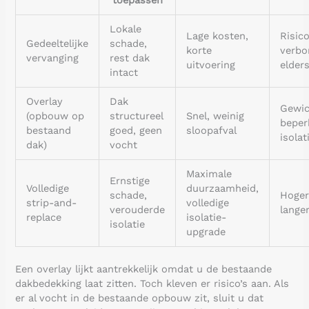
Lokale
Lage kosten,
Risic
Gedeeltelijke
schade,
korte
verbo
vervanging
rest dak
uitvoering
elder
intact
Overlay
Dak
Gewic
(opbouw op
structureel
Snel, weinig
beper
bestaand
goed, geen
sloopafval
isolat
dak)
vocht
Maximale
Ernstige
Volledige
duurzaamheid,
schade,
Hoger
strip-and-
volledige
verouderde
lange
replace
isolatie-
isolatie
upgrade
Een overlay lijkt aantrekkelijk omdat u de bestaande
dakbedekking laat zitten. Toch kleven er risico’s aan. Als
er al vocht in de bestaande opbouw zit, sluit u dat