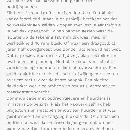
Wat ik na 35 jaar dakwerk heb geleerd over
bedrijfspanden
Elk bedrijfspand heeft zijn eigen karakter. Dat klinkt
vanzelfsprekend, maar in de praktijk betekent het dat
bouwtekeningen zelden kloppen met wat je aantreft als
je het dak opengooit. Ik heb panden gezien waar de
isolatie op de tekening 120 mm dik was, maar in
werkelijkheid 40 mm bleek. Of waar een draagbalk al
jaren half doorgeroest was zonder dat iemand het wist.
Dat is precies waarom ik altijd zeg: plan flexibiliteit in
uw budget en planning. Niet als excuus voor slechte
voorbereiding, maar als realistische verwachting. Een
goede dakdekker meldt dit soort afwijkingen direct en
overlegt met u over de beste aanpak. Een slechte
dakdekker werkt er omheen en stuurt u achteraf een
meerkostenopdracht.
Communicatie met opdrachtgevers en huurders is
minstens zo belangrijk als het vakwerk zelf. Ik heb
projecten zien mislopen omdat een huurder niet was
geïnformeerd en de toegang blokkeerde. Of omdat een
bedrijf niet wist dat er twee dagen geen dak op het
pand zou zitten. Informeer iedereen vroeg, geef een