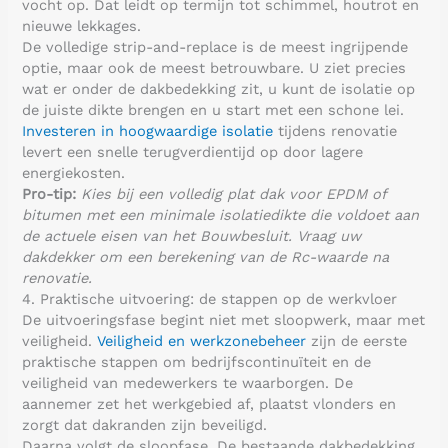
vocht op. Dat leidt op termijn tot schimmel, houtrot en
nieuwe lekkages.
De volledige strip-and-replace is de meest ingrijpende
optie, maar ook de meest betrouwbare. U ziet precies
wat er onder de dakbedekking zit, u kunt de isolatie op
de juiste dikte brengen en u start met een schone lei.
Investeren in hoogwaardige isolatie
tijdens renovatie
levert een snelle terugverdientijd op door lagere
energiekosten.
Pro-tip:
Kies bij een volledig plat dak voor EPDM of
bitumen met een minimale isolatiedikte die voldoet aan
de actuele eisen van het Bouwbesluit. Vraag uw
dakdekker om een berekening van de Rc-waarde na
renovatie.
4. Praktische uitvoering: de stappen op de werkvloer
De uitvoeringsfase begint niet met sloopwerk, maar met
veiligheid.
Veiligheid en werkzonebeheer
zijn de eerste
praktische stappen om bedrijfscontinuïteit en de
veiligheid van medewerkers te waarborgen. De
aannemer zet het werkgebied af, plaatst vlonders en
zorgt dat dakranden zijn beveiligd.
Daarna volgt de sloopfase. De bestaande dakbedekking