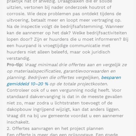
praktijk nat of afwezig. Draagbalken die er solide
uitzien, vertonen bij nader onderzoek houtrot of
corrosie. Wie deze problemen pas ontdekt tijdens de
uitvoering, betaalt meer en loopt meer vertraging op.
Na de inspectie volgt de bedrijfsafstemming. Wanneer
kan de aannemer op het dak? Welke bedrijfsactiviteiten
lopen door? Zijn er huurders die u moet informeren? Bij
een huurpand is vroegtijdige communicatie met
huurders niet alleen beleefd, maar ook juridisch
verstandig.
Pro-tip:
Vraag minimaal drie offertes aan en vergelijk ze
op materiaalspecificaties, garantievoorwaarden en
planning. Bedrijven die offertes vergelijken,
besparen
gemiddeld 10–20 %
op de totale projectkosten.
Controleer ook of u een vergunning nodig heeft. Voor
standaard dakvervanging is dat in de meeste gevallen
niet zo, maar zodra u lichtstraten toevoegt of de
dakopbouw ingrijpend wijzigt, kan dat anders liggen.
Vraag dit na bij uw gemeente voordat u een aannemer
inschakelt.
2. Offertes aanvragen en het project plannen
Een offerte is meer dan een prijsopgave. Een goede