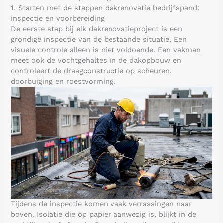
1. Starten met de stappen dakrenovatie bedrijfspand:
inspectie en voorbereiding
De eerste stap bij elk dakrenovatieproject is een
grondige inspectie van de bestaande situatie. Een
visuele controle alleen is niet voldoende. Een vakman
meet ook de vochtgehaltes in de dakopbouw en
controleert de draagconstructie op scheuren,
doorbuiging en roestvorming.
Tijdens de inspectie komen vaak verrassingen naar
boven. Isolatie die op papier aanwezig is, blijkt in de