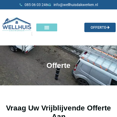
Skip
085 06 03 246
info@wellhuisdakwerken.nl
to
content
OFFERTE
Onze diensten
Offerte
Vraag Uw Vrijblijvende Offerte
Aan