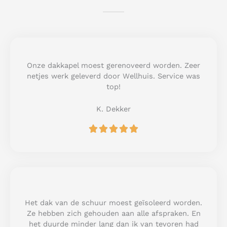
Onze dakkapel moest gerenoveerd worden. Zeer
netjes werk geleverd door Wellhuis. Service was
top!
K. Dekker
R





a
t
e
d
5
o
u
Het dak van de schuur moest geïsoleerd worden.
t
Ze hebben zich gehouden aan alle afspraken. En
o
het duurde minder lang dan ik van tevoren had