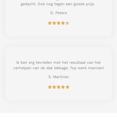
f
gedacht. Ook nog tegen een goede prijs.
5
D. Peters
R





a
t
e
d
4
.
5
Ik ben erg tevreden met het resultaat van het
o
verhelpen van de dak lekkage. Top werk mannen!
u
S. Martinez
t
o
R





f
a
5
t
e
d
5