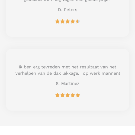
5
D. Peters
R





a
t
e
d
4
.
5
Ik ben erg tevreden met het resultaat van het
o
verhelpen van de dak lekkage. Top werk mannen!
u
S. Martinez
t
o
R





f
a
5
t
e
d
5
o