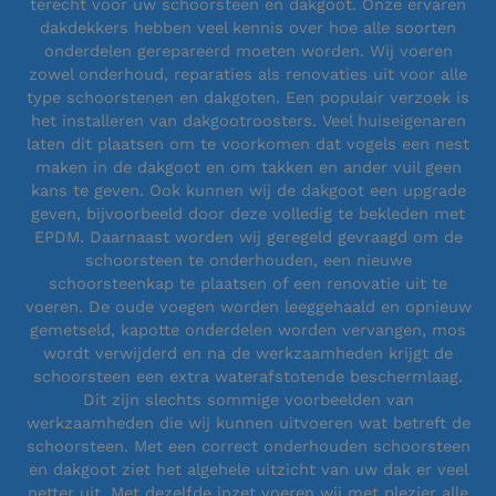
terecht voor uw schoorsteen en dakgoot. Onze ervaren
dakdekkers hebben veel kennis over hoe alle soorten
onderdelen gerepareerd moeten worden. Wij voeren
zowel onderhoud, reparaties als renovaties uit voor alle
type schoorstenen en dakgoten. Een populair verzoek is
het installeren van dakgootroosters. Veel huiseigenaren
laten dit plaatsen om te voorkomen dat vogels een nest
maken in de dakgoot en om takken en ander vuil geen
kans te geven. Ook kunnen wij de dakgoot een upgrade
geven, bijvoorbeeld door deze volledig te bekleden met
EPDM. Daarnaast worden wij geregeld gevraagd om de
schoorsteen te onderhouden, een nieuwe
schoorsteenkap te plaatsen of een renovatie uit te
voeren. De oude voegen worden leeggehaald en opnieuw
gemetseld, kapotte onderdelen worden vervangen, mos
wordt verwijderd en na de werkzaamheden krijgt de
schoorsteen een extra waterafstotende beschermlaag.
Dit zijn slechts sommige voorbeelden van
werkzaamheden die wij kunnen uitvoeren wat betreft de
schoorsteen. Met een correct onderhouden schoorsteen
en dakgoot ziet het algehele uitzicht van uw dak er veel
netter uit. Met dezelfde inzet voeren wij met plezier alle