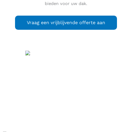
bieden voor uw dak.
Vraag een vrijblijvende offerte aan
Aalsmeer
(
) is een
uitspraak
(info / uitleg)
plaats en gemeente in de Nederlandse provincie Noord-
Holland. De gemeente telt 33.071 inwoners en heeft een
totale oppervlakte van 32,29 km², waarvan 20,12 km² land
en 12,17 km² water (31 januari 2023, bron: CBS). De
gemeente Aalsmeer omvat het dorp Aalsmeer, dat aan de
Ringvaart van de Haarlemmermeerpolder ligt, en de
gehuchten/dorpen Calslagen, Kudelstaart, Oosteinde en
Vrouwentroost. De gemeente maakt deel uit van de
plusregio Stadsregio Amsterdam. Een inwoner van
Aalsmeer wordt een Aalsmeerder genoemd.