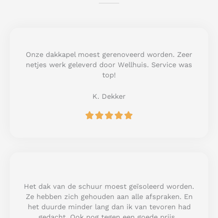
Onze dakkapel moest gerenoveerd worden. Zeer
netjes werk geleverd door Wellhuis. Service was
top!
K. Dekker
R





a
t
e
d
5
o
u
Het dak van de schuur moest geïsoleerd worden.
t
Ze hebben zich gehouden aan alle afspraken. En
o
het duurde minder lang dan ik van tevoren had
f
gedacht. Ook nog tegen een goede prijs.