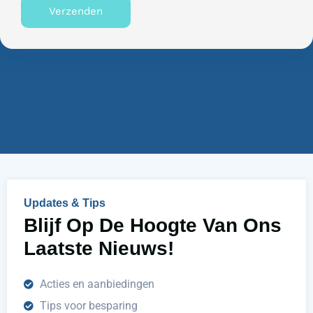
n
Verzenden
n
n
u
e
m
n
m
w
e
i
r
j
u
h
e
l
p
e
n
Updates & Tips
?
Blijf Op De Hoogte Van Ons
Laatste Nieuws!
Acties en aanbiedingen
Tips voor besparing