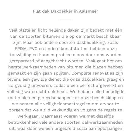
u
t
Plat dak Dakdekker in Aalsmeer
o
f
5
Veel platte en licht hellende daken zijn bedekt met één
van de soorten bitumen die op de markt beschikbaar
zijn. Maar ook andere soorten dakbedekking, zoals
EPDM, PVC en andere kunststoffen, hebben onze
toewijding en kunnen probleemloos door ons worden
gerepareerd of aangebracht worden. Vaak gaat het om
herstelwerkzaamheden van bitumen die blazen hebben
gemaakt en zijn gaan splijten. Complete renovaties zijn
tevens een gewilde dienst die onze dakdekkers graag en
zorgvuldig uitvoeren, zodat u een perfect afgewerkt en
volledig waterdicht dak heeft. We hebben alle benodigde
materialen en gereedschappen tot onze beschikking en
we nemen alle veiligheidsmaatregelen om ervoor te
zorgen dat we altijd vakkundig en volgens de regels te
werk gaan. Daarnaast voeren we met dezelfde
betrokkenheid vele andere soorten dakwerkzaamheden
uit, waardoor we een uitgebreid scala aan oplossingen