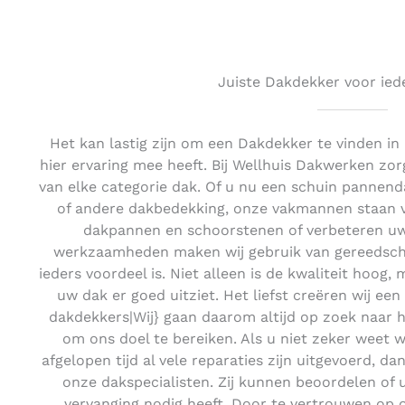
Juiste Dakdekker voor ied
Het kan lastig zijn om een Dakdekker te vinden i
hier ervaring mee heeft. Bij Wellhuis Dakwerken zor
van elke categorie dak. Of u nu een schuin pannend
of andere dakbedekking, onze vakmannen staan vo
dakpannen en schoorstenen of verbeteren uw
werkzaamheden maken wij gebruik van gereedscha
ieders voordeel is. Niet alleen is de kwaliteit hoog,
uw dak er goed uitziet. Het liefst creëren wij een
dakdekkers|Wij} gaan daarom altijd op zoek naar 
om ons doel te bereiken. Als u niet zeker weet w
afgelopen tijd al vele reparaties zijn uitgevoerd, da
onze dakspecialisten. Zij kunnen beoordelen of 
vervanging nodig heeft. Door te vertrouwen op 