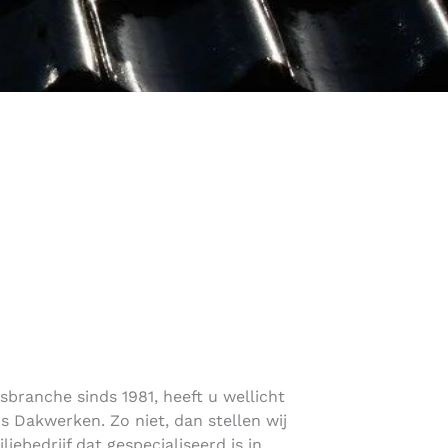
sbranche sinds 1981, heeft u wellicht
 Dakwerken. Zo niet, dan stellen wij
liebedrijf dat gespecialiseerd is in