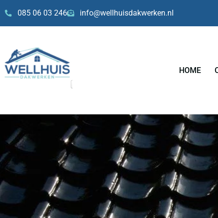
Skip
085 06 03 246
info@wellhuisdakwerken.nl
to
content
HOME