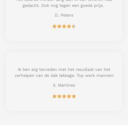
f
gedacht. Ook nog tegen een goede prijs.
5
D. Peters
R





a
t
e
d
4
.
5
Ik ben erg tevreden met het resultaat van het
o
verhelpen van de dak lekkage. Top werk mannen!
u
S. Martinez
t
o
R





f
a
5
t
e
d
5