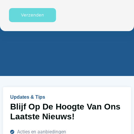
i
u
s
n
Verzenden
n
n
u
e
m
n
m
w
e
i
r
j
u
h
e
l
p
e
n
Updates & Tips
?
Blijf Op De Hoogte Van Ons
Laatste Nieuws!
Acties en aanbiedingen