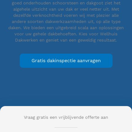
goed onderhouden schoorsteen en dakgoot ziet het
algehele uitzicht van uw dak er veel netter uit. Met
dezelfde verknochtheid voeren wij met plezier alle
andere soorten dakwerkzaamheden uit, op alle type
daken. We bieden een uitgebreid scala aan oplossingen
voor uw gehele dakbehoeften. Kies voor Wellhuis
Dakwerken en geniet van een geweldig resultaat.
Gratis dakinspectie aanvragen
Vraag gratis een vrijblijvende offerte aan