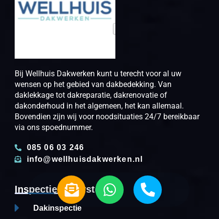
Bij Wellhuis Dakwerken kunt u terecht voor al uw
wensen op het gebied van dakbedekking. Van
daklekkage tot dakreparatie, dakrenovatie of
dakonderhoud in het algemeen, het kan allemaal.
Bovendien zijn wij voor noodsituaties 24/7 bereikbaar
via ons spoednummer.
085 06 03 246
info@wellhuisdakwerken.nl
E
W
P
Inspectie & Herstel
n
h
h
v
a
o
Dakinspectie