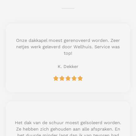
Onze dakkapel moest gerenoveerd worden. Zeer
netjes werk geleverd door Wellhuis. Service was
top!
K. Dekker
R





a
t
e
d
5
o
u
Het dak van de schuur moest geïsoleerd worden.
t
Ze hebben zich gehouden aan alle afspraken. En
o
het duurde minder lang dan ik van tevoren had