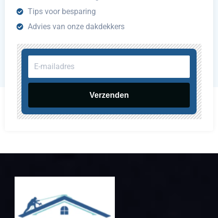
Tips voor besparing
Advies van onze dakdekkers
E-
mailadres
Verzenden