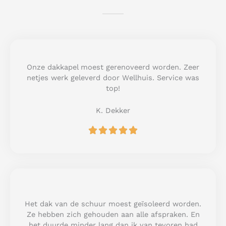
Onze dakkapel moest gerenoveerd worden. Zeer
netjes werk geleverd door Wellhuis. Service was
top!
K. Dekker
R





a
t
e
d
5
o
u
Het dak van de schuur moest geïsoleerd worden.
t
Ze hebben zich gehouden aan alle afspraken. En
o
het duurde minder lang dan ik van tevoren had