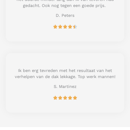
f
gedacht. Ook nog tegen een goede prijs.
5
D. Peters
R





a
t
e
d
4
.
5
Ik ben erg tevreden met het resultaat van het
o
verhelpen van de dak lekkage. Top werk mannen!
u
S. Martinez
t
o
R





f
a
5
t
e
d
5