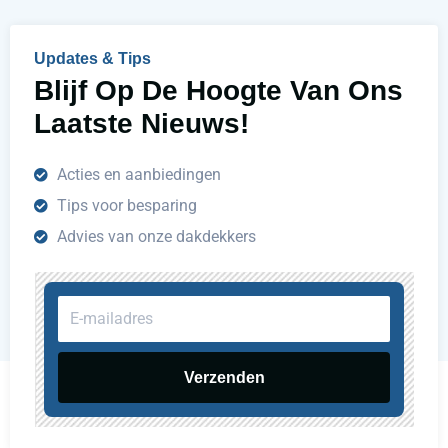
p
e
n
Updates & Tips
?
Blijf Op De Hoogte Van Ons
Laatste Nieuws!
Acties en aanbiedingen
Tips voor besparing
Advies van onze dakdekkers
E-
mailadres
Verzenden