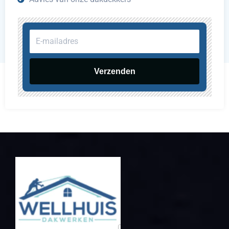
E-
mailadres
Verzenden