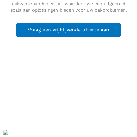
dakwerkzaamheden uit, waardoor we een uitgebreid
scala aan oplossingen bieden voor uw dakproblemen.
Vraag een vrijblijvende offerte aan
Durgerdam
is een dijkdorp in Landelijk Noord, het landelijke
deel van het Amsterdamse stadsdeel Noord (in de
Nederlandse provincie Noord-Holland). Het dorp heeft de
status van beschermd dorpsgezicht. Tussen 1818 en 1921
maakte het deel uit van de gemeente Ransdorp, totdat die
opging in de gemeente Amsterdam.
Durgerdam ligt in de zuidoosthoek van de streek Waterland,
aan het IJmeer, een deel van het Markermeer, de voormalige
Zuiderzee.