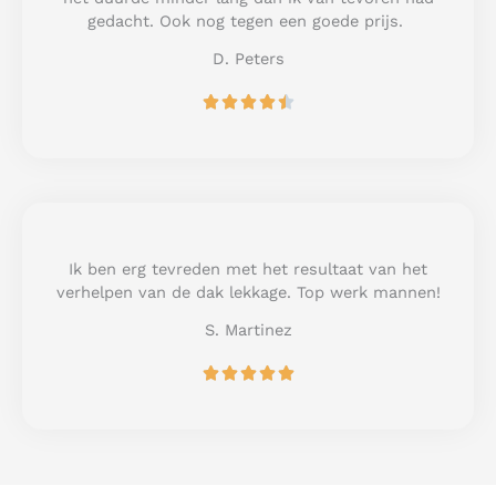
f
gedacht. Ook nog tegen een goede prijs.
5
D. Peters
R





a
t
e
d
4
.
5
Ik ben erg tevreden met het resultaat van het
o
verhelpen van de dak lekkage. Top werk mannen!
u
S. Martinez
t
o
R





f
a
5
t
e
d
5