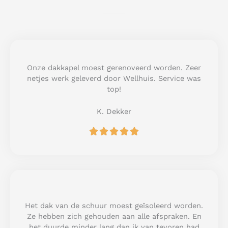
Onze dakkapel moest gerenoveerd worden. Zeer
netjes werk geleverd door Wellhuis. Service was
top!
K. Dekker
R





a
t
e
d
5
o
u
Het dak van de schuur moest geïsoleerd worden.
t
Ze hebben zich gehouden aan alle afspraken. En
o
het duurde minder lang dan ik van tevoren had