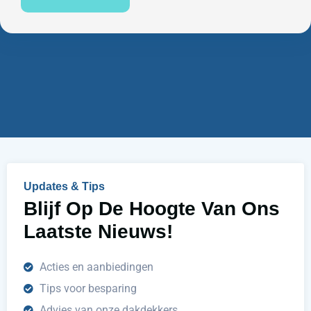
n
u
e
m
n
m
w
e
i
r
j
u
h
e
l
p
e
n
Updates & Tips
?
Blijf Op De Hoogte Van Ons
Laatste Nieuws!
Acties en aanbiedingen
Tips voor besparing
Advies van onze dakdekkers