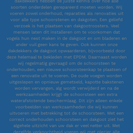
dakdekkers hebben de juiste kennis over hoe alle
soorten onderdelen gerepareerd moeten worden. Wij
voeren zowel onderhoud, reparaties als renovaties uit
voor alle type schoorstenen en dakgoten. Een geliefd
verzoek is het plaatsen van dakgootroosters. Veel
mensen laten dit installeren om te voorkomen dat
vogels hun nest maken in de dakgoot en om bladeren en
ander vuil geen kans te geven. Ook kunnen onze
dakdekkers de dakgoot opwaarderen, bijvoorbeeld door
deze helemaal te bekleden met EPDM. Daarnaast worden
wij regelmatig gevraagd om de schoorsteen te
onderhouden, een nieuwe schoorsteenkap te plaatsen of
een renovatie uit te voeren. De oude voegen worden
uitgeslepen en opnieuw gemetseld, kapotte bakstenen
worden vervangen, alg wordt verwijderd en na de
werkzaamheden krijgt de schoorsteen een extra
waterafstotende beschermlaag. Dit zijn alleen enkele
voorbeelden van werkzaamheden die wij kunnen
uitvoeren met betrekking tot de schoorsteen. Met een
correct onderhouden schoorsteen en dakgoot ziet het
algehele uitzicht van uw dak er veel netter uit. Met
dezelfde verknochtheid voeren wij met plezier alle