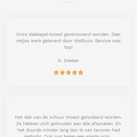
Onze dakkapel moest gerenoveerd worden. Zeer
netjes werk geleverd door Wellhuis. Service was
top!
K. Dekker
R





a
t
e
d
5
o
u
Het dak van de schuur moest geïsoleerd worden.
t
Ze hebben zich gehouden aan alle afspraken. En
o
het duurde minder lang dan ik van tevoren had
f
gedacht. Ook nog tegen een goede prijs.