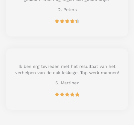
5
D. Peters
R





a
t
e
d
4
.
5
Ik ben erg tevreden met het resultaat van het
o
verhelpen van de dak lekkage. Top werk mannen!
u
S. Martinez
t
o
R





f
a
5
t
e
d
5
o