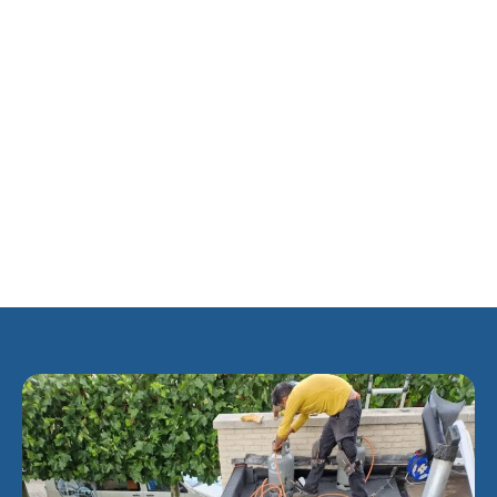
afgewisseld met hoogbouw langs de grote wegen. Eind
jaren negentig zijn de buurten Sijtwende en Nieuw-
Essesteijn gerealiseerd boven de tunnel in de N14.
Essesteijn wordt begrensd door het tracé van RandstadRail
in het zuidwesten, de spoorlijn Den Haag – Leiden in het
noordwesten, het Sijtwendetracé van de N14 in het
noordoosten en de Prins Bernardlaan in het zuidoosten.
Essesteijn is ontsloten door de ligging aan de N14, het
nabijgelegen station Den Haag Mariahoeve en metro- en
sneltramhalte Voorburg ‘t Loo. Ook wordt de wijk door
twee tramlijnen (lijn 2 en 6) doorkruist.