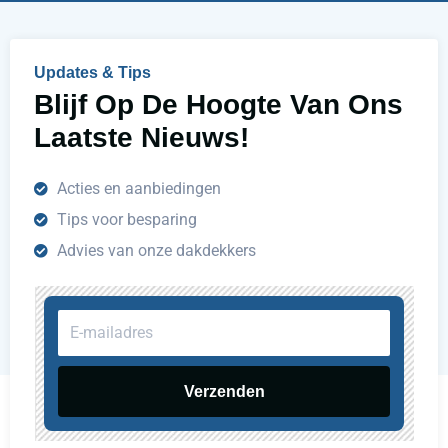
p
e
n
Updates & Tips
?
Blijf Op De Hoogte Van Ons
Laatste Nieuws!
Acties en aanbiedingen
Tips voor besparing
Advies van onze dakdekkers
E-
mailadres
Verzenden