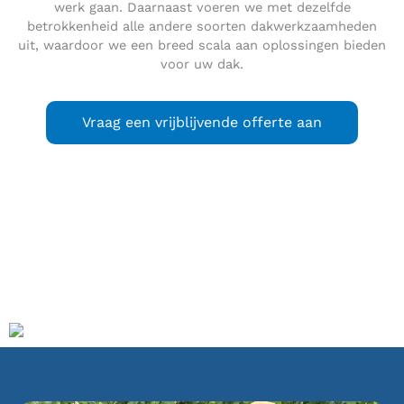
werk gaan. Daarnaast voeren we met dezelfde
betrokkenheid alle andere soorten dakwerkzaamheden
uit, waardoor we een breed scala aan oplossingen bieden
voor uw dak.
Vraag een vrijblijvende offerte aan
Groot-Ammers
is een dorp ongeveer drie kilometer ten
zuidwesten van Schoonhoven in de Nederlandse gemeente
Molenlanden, aan de Lek. Groot-Ammers ligt in de
landstreek Alblasserwaard.