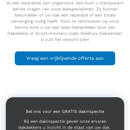
al vele reparaties zijn uitgevoerd, dan kunt u transparant
advies vragen van onze dakspecialisten. Zij kunnen
beoordelen of uw dak een reparatie of een totale
vervanging nodig heeft. Door te vertrouwen op onze
kennis kunt u uw dak laten behandelen door een
Dakdekker in Groot-Ammers zoals Wellhuis Dakwerken.
U zult het verschil zien!
Vraag een vrijblijvende offerte aan
Bel ons voor een GRATIS dakinspectie
Bij een dakinspectie geven onze ervaren
dakdekkers u inzicht in de staat van uw dak.