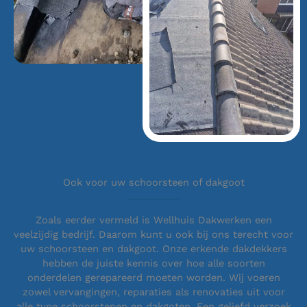
Ook voor uw schoorsteen of dakgoot
Zoals eerder vermeld is Wellhuis Dakwerken een
veelzijdig bedrijf. Daarom kunt u ook bij ons terecht voor
uw schoorsteen en dakgoot. Onze erkende dakdekkers
hebben de juiste kennis over hoe alle soorten
onderdelen gerepareerd moeten worden. Wij voeren
zowel vervangingen, reparaties als renovaties uit voor
alle type schoorstenen en dakgoten. Een geliefd verzoek