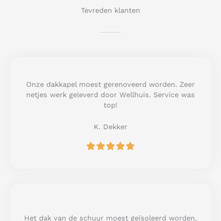
Tevreden klanten
Onze dakkapel moest gerenoveerd worden. Zeer
netjes werk geleverd door Wellhuis. Service was
top!
K. Dekker
R





a
t
e
d
5
o
u
Het dak van de schuur moest geïsoleerd worden.