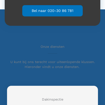
Bel naar 020-30 86 781
Onze diensten
U kunt bij ons terecht voor uiteenlopende klussen.
Hieronder vindt u onze diensten.
Dakinspectie