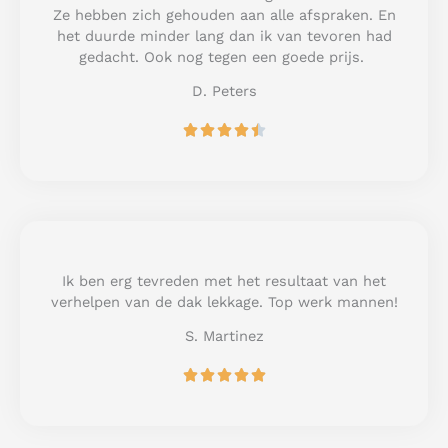
t
Ze hebben zich gehouden aan alle afspraken. En
o
het duurde minder lang dan ik van tevoren had
f
gedacht. Ook nog tegen een goede prijs.
5
D. Peters
R





a
t
e
d
4
.
5
Ik ben erg tevreden met het resultaat van het
o
verhelpen van de dak lekkage. Top werk mannen!
u
S. Martinez
t
o
R





f
a
5
t
e