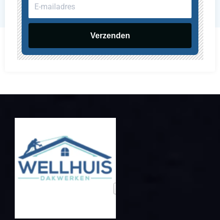
E-
mailadres
Verzenden