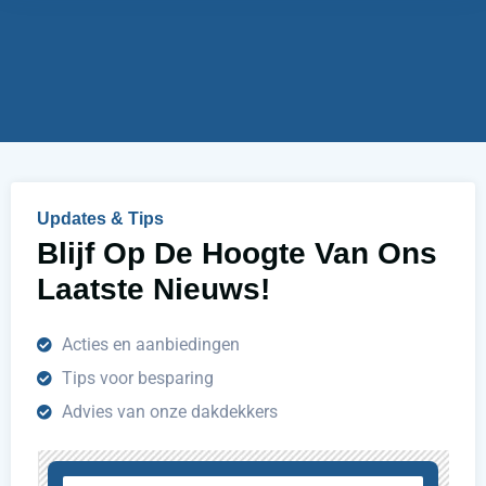
e
i
r
j
u
h
e
l
p
e
n
Updates & Tips
?
Blijf Op De Hoogte Van Ons
Laatste Nieuws!
Acties en aanbiedingen
Tips voor besparing
Advies van onze dakdekkers