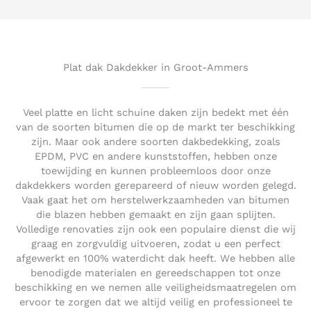
d
5
o
u
t
Plat dak Dakdekker in Groot-Ammers
o
f
5
Veel platte en licht schuine daken zijn bedekt met één
van de soorten bitumen die op de markt ter beschikking
zijn. Maar ook andere soorten dakbedekking, zoals
EPDM, PVC en andere kunststoffen, hebben onze
toewijding en kunnen probleemloos door onze
dakdekkers worden gerepareerd of nieuw worden gelegd.
Vaak gaat het om herstelwerkzaamheden van bitumen
die blazen hebben gemaakt en zijn gaan splijten.
Volledige renovaties zijn ook een populaire dienst die wij
graag en zorgvuldig uitvoeren, zodat u een perfect
afgewerkt en 100% waterdicht dak heeft. We hebben alle
benodigde materialen en gereedschappen tot onze
beschikking en we nemen alle veiligheidsmaatregelen om
ervoor te zorgen dat we altijd veilig en professioneel te