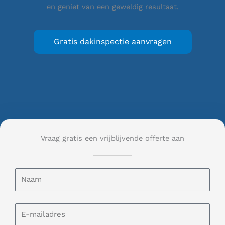
en geniet van een geweldig resultaat.
Gratis dakinspectie aanvragen
Vraag gratis een vrijblijvende offerte aan
N
a
a
m
E
-