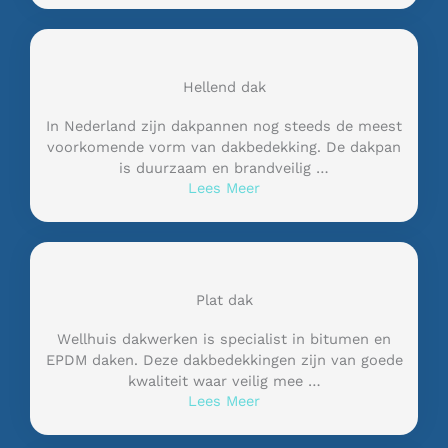
Hellend dak
In Nederland zijn dakpannen nog steeds de meest
voorkomende vorm van dakbedekking. De dakpan
is duurzaam en brandveilig …
Lees Meer
Plat dak
Wellhuis dakwerken is specialist in bitumen en
EPDM daken. Deze dakbedekkingen zijn van goede
kwaliteit waar veilig mee …
Lees Meer