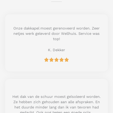
Onze dakkapel moest gerenoveerd worden. Zeer
netjes werk geleverd door Wellhuis. Service was
top!
K. Dekker
R





a
t
e
d
5
o
u
Het dak van de schuur moest geïsoleerd worden.
t
Ze hebben zich gehouden aan alle afspraken. En
o
het duurde minder lang dan ik van tevoren had
f
gedacht. Ook nog tegen een goede prijs.