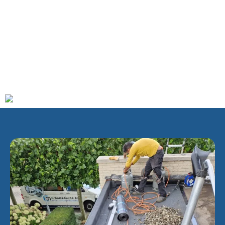
Haarlem wordt voor het eerst genoemd in een document
uit de 10e eeuw. In 1245 kreeg het stadsrechten van Willem
II van Holland. Aan het eind van de middeleeuwen was
Haarlem een van de belangrijkste steden van Holland
geworden. In de Vroegmoderne Tijd ontwikkelde de stad
zich op industrieel gebied als textielstad en op cultureel
gebied als schildersstad.