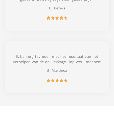
5
D. Peters
R





a
t
e
d
4
.
5
Ik ben erg tevreden met het resultaat van het
o
verhelpen van de dak lekkage. Top werk mannen!
u
S. Martinez
t
o
R





f
a
5
t
e
d
5
o