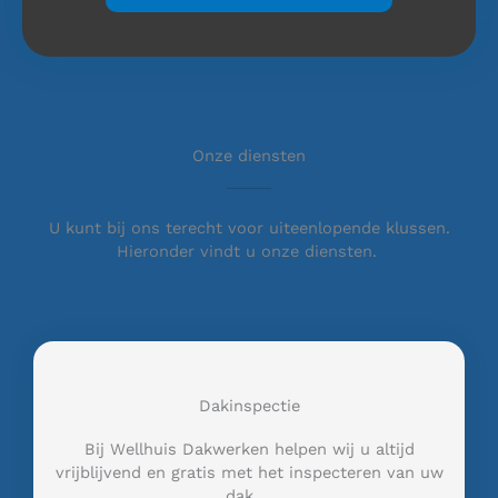
Onze diensten
U kunt bij ons terecht voor uiteenlopende klussen.
Hieronder vindt u onze diensten.
Dakinspectie
Bij Wellhuis Dakwerken helpen wij u altijd
vrijblijvend en gratis met het inspecteren van uw
dak …