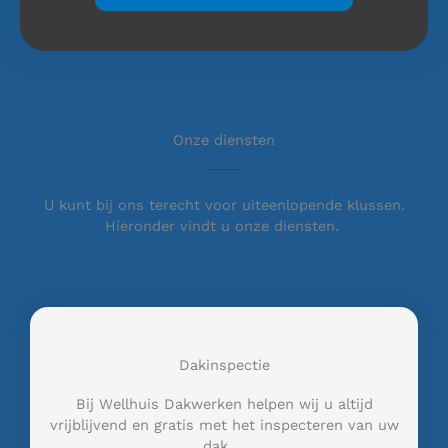
Onze diensten
U kunt bij ons terecht voor uiteenlopende klussen.
Hieronder vindt u onze diensten.
Dakinspectie
Bij Wellhuis Dakwerken helpen wij u altijd
vrijblijvend en gratis met het inspecteren van uw
dak …