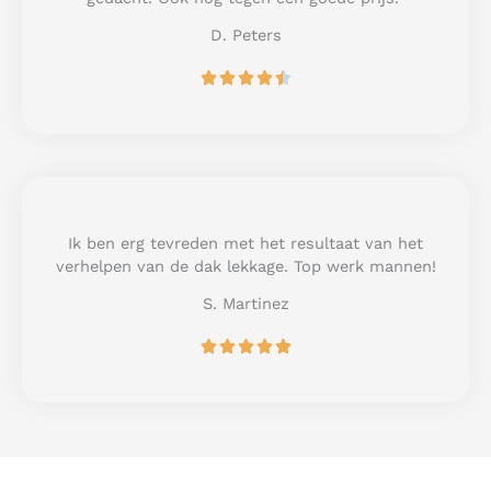
5
D. Peters
R





a
t
e
d
4
.
5
Ik ben erg tevreden met het resultaat van het
o
verhelpen van de dak lekkage. Top werk mannen!
u
S. Martinez
t
o
R





f
a
5
t
e
d
5
o