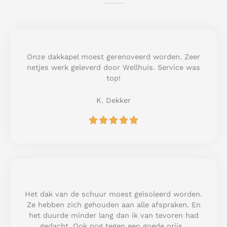
Onze dakkapel moest gerenoveerd worden. Zeer
netjes werk geleverd door Wellhuis. Service was
top!
K. Dekker
R





a
t
e
d
5
o
u
Het dak van de schuur moest geïsoleerd worden.
t
Ze hebben zich gehouden aan alle afspraken. En
o
het duurde minder lang dan ik van tevoren had
f
gedacht. Ook nog tegen een goede prijs.