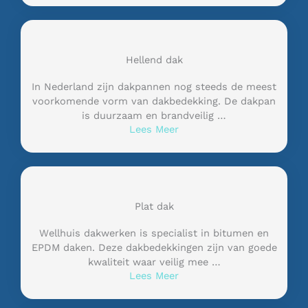
Hellend dak
In Nederland zijn dakpannen nog steeds de meest
voorkomende vorm van dakbedekking. De dakpan
is duurzaam en brandveilig …
Lees Meer
Plat dak
Wellhuis dakwerken is specialist in bitumen en
EPDM daken. Deze dakbedekkingen zijn van goede
kwaliteit waar veilig mee …
Lees Meer