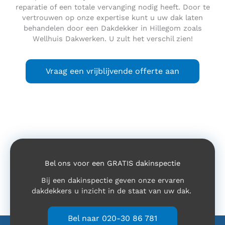
reparatie of een totale vervanging nodig heeft. Door te
vertrouwen op onze expertise kunt u uw dak laten
behandelen door een Dakdekker in Hillegom zoals
Wellhuis Dakwerken. U zult het verschil zien!
Vraag een vrijblijvende offerte aan
Bel ons voor een GRATIS dakinspectie
Bij een dakinspectie geven onze ervaren
dakdekkers u inzicht in de staat van uw dak.
Bel naar 020-30 86 781