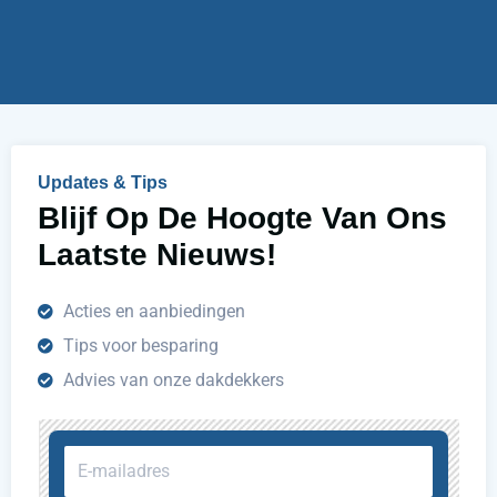
j
u
h
e
l
p
e
n
Updates & Tips
?
Blijf Op De Hoogte Van Ons
Laatste Nieuws!
Acties en aanbiedingen
Tips voor besparing
Advies van onze dakdekkers
E-
mailadres