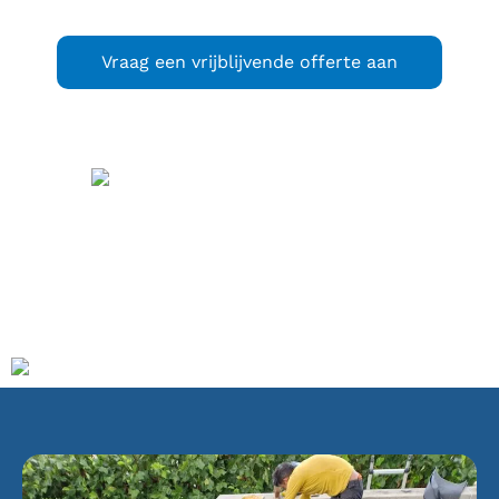
Vraag een vrijblijvende offerte aan
Hillegom
(
) is een
uitspraak
(info / uitleg)
dorp en gemeente in de Bollenstreek in de Nederlandse
provincie Zuid-Holland. De gemeente telt 22.518 inwoners
(31 januari 2023, bron: CBS) en heeft een oppervlakte van
13,48 km² (waarvan 0,60 km² water). Binnen de
gemeentegrenzen liggen geen andere kernen.