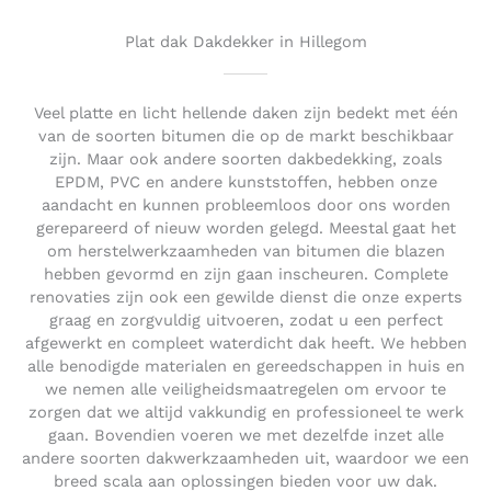
u
t
Plat dak Dakdekker in Hillegom
o
f
5
Veel platte en licht hellende daken zijn bedekt met één
van de soorten bitumen die op de markt beschikbaar
zijn. Maar ook andere soorten dakbedekking, zoals
EPDM, PVC en andere kunststoffen, hebben onze
aandacht en kunnen probleemloos door ons worden
gerepareerd of nieuw worden gelegd. Meestal gaat het
om herstelwerkzaamheden van bitumen die blazen
hebben gevormd en zijn gaan inscheuren. Complete
renovaties zijn ook een gewilde dienst die onze experts
graag en zorgvuldig uitvoeren, zodat u een perfect
afgewerkt en compleet waterdicht dak heeft. We hebben
alle benodigde materialen en gereedschappen in huis en
we nemen alle veiligheidsmaatregelen om ervoor te
zorgen dat we altijd vakkundig en professioneel te werk
gaan. Bovendien voeren we met dezelfde inzet alle
andere soorten dakwerkzaamheden uit, waardoor we een
breed scala aan oplossingen bieden voor uw dak.