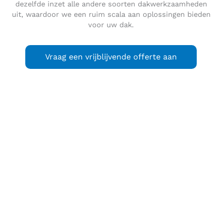
dezelfde inzet alle andere soorten dakwerkzaamheden
uit, waardoor we een ruim scala aan oplossingen bieden
voor uw dak.
Vraag een vrijblijvende offerte aan
De
Hilversumse Meent
is een afgezonderde woonwijk of
buurtschap binnen de gemeente Hilversum. Zij is gelegen
ten noordwesten van Hilversum en ten westen van
Bussum, en beslaat 110 ha. Tussen de Meent en Hilversum
zelf ligt het Spanderswoud, een bosgebied van ca. 200 ha.
Bestuurlijk behoort de Meent tot de gemeente Hilversum,
maar ruimtelijk en sociaal-economisch is ze nauwer
verbonden met Bussum. Vanwege haar bijzondere ligging en
eigen karakter bezit de Meent kenmerken van een ‘moderne
buurtschap’. Het geheel herinnert ook enigszins aan een
brinkdorp.