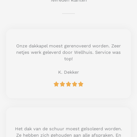
Tevreden klanten
Onze dakkapel moest gerenoveerd worden. Zeer
netjes werk geleverd door Wellhuis. Service was
top!
K. Dekker
R





a
t
e
d
5
o
u
Het dak van de schuur moest geïsoleerd worden.
t
Ze hebben zich gehouden aan alle afspraken. En