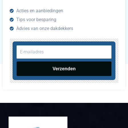
Acties en aanbiedingen
Tips voor besparing
Advies van onze dakdekkers
E-
mailadres
Verzenden