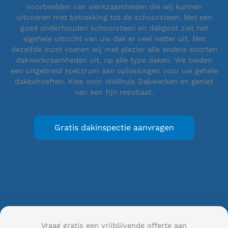
voorbeelden van werkzaamheden die wij kunnen
uitvoeren met betrekking tot de schoorsteen. Met een
goed onderhouden schoorsteen en dakgoot ziet het
algehele uitzicht van uw dak er veel netter uit. Met
dezelfde inzet voeren wij met plezier alle andere soorten
dakwerkzaamheden uit, op alle type daken. We bieden
een uitgebreid spectrum aan oplossingen voor uw gehele
dakbehoeften. Kies voor Wellhuis Dakwerken en geniet
van een fijn resultaat.
Gratis dakinspectie aanvragen
Vraag gratis een vrijblijvende offerte aan