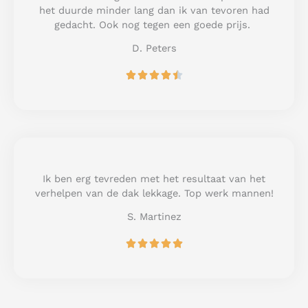
o
het duurde minder lang dan ik van tevoren had
f
gedacht. Ook nog tegen een goede prijs.
5
D. Peters
R





a
t
e
d
4
.
5
Ik ben erg tevreden met het resultaat van het
o
verhelpen van de dak lekkage. Top werk mannen!
u
S. Martinez
t
o
R





f
a
5
t
e
d