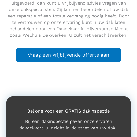
uitgevoerd, dan kunt u vrijblijvend advies vragen van
onze dakspecialisten. Zij kunnen beoordelen of uw dak
een reparatie of een totale vervanging nodig heeft. Door
te vertrouwen op onze ervaring kunt u uw dak laten
behandelen door een Dakdekker in Hilversumse Meent
zoals Wellhuis Dakwerken. U zult het verschil merken!
Vraag een vrijblijvende offerte aan
Bel ons voor een GRATIS dakinspectie
Bij een dakinspectie geven onze ervaren
dakdekkers u inzicht in de staat van uw dak.