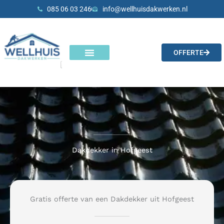
Skip
085 06 03 246
info@wellhuisdakwerken.nl
to
content
OFFERTE
Onze diensten
Dakdekker in Hofgeest
Gratis offerte van een Dakdekker uit Hofgeest