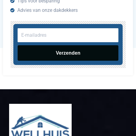
Tips voor besparing
Advies van onze dakdekkers
E-
mailadres
Verzenden