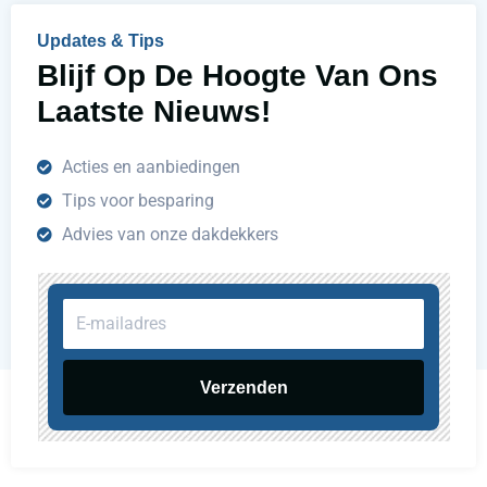
e
n
Updates & Tips
?
Blijf Op De Hoogte Van Ons
Laatste Nieuws!
Acties en aanbiedingen
Tips voor besparing
Advies van onze dakdekkers
E-
mailadres
Verzenden