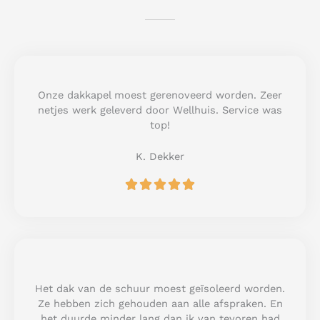
Onze dakkapel moest gerenoveerd worden. Zeer
netjes werk geleverd door Wellhuis. Service was
top!
K. Dekker
R





a
t
e
d
5
o
u
Het dak van de schuur moest geïsoleerd worden.
t
Ze hebben zich gehouden aan alle afspraken. En
o
het duurde minder lang dan ik van tevoren had