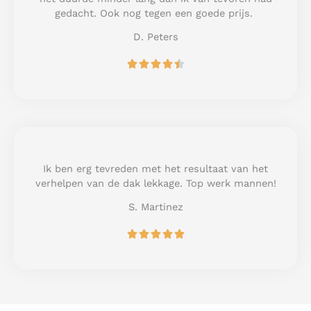
f
gedacht. Ook nog tegen een goede prijs.
5
D. Peters
R





a
t
e
d
4
.
5
Ik ben erg tevreden met het resultaat van het
o
verhelpen van de dak lekkage. Top werk mannen!
u
S. Martinez
t
o
R





f
a
5
t
e
d
5