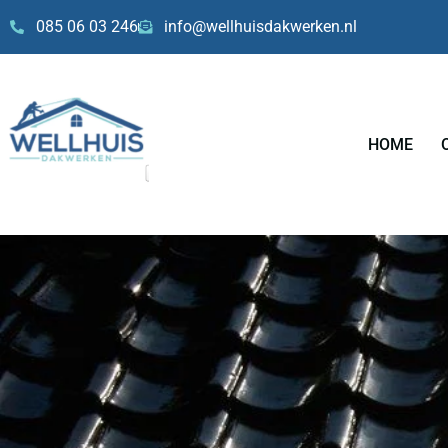
Skip
085 06 03 246
info@wellhuisdakwerken.nl
to
content
HOME