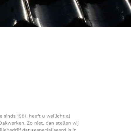
sinds 1981, heeft u wellicht al
akwerken. Zo niet, dan stellen wij
liebedrijf dat gespecialiseerd is in