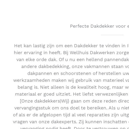
Perfecte Dakdekker voor e
Het kan lastig zijn om een Dakdekker te vinden in
hier ervaring in heeft. Bij Wellhuis Dakwerken zorge
van elke orde dak. Of u nu een hellend pannendak
andere dakbedekking, onze vakmannen staan voo
dakpannen en schoorstenen of herstellen uw 
werkzaamheden maken wij gebruik van materieel van
belang is. Niet alleen is de kwaliteit hoog, maar w
materiaal er goed uitziet. Het liefst verwezenlijken
[Onze dakdekkers|Wij} gaan om deze reden direc
vervangingsstuk om ons doel te bereiken. Als u ni
of als er de afgelopen tijd al veel reparaties zijn ui
vragen van onze dakexperts. Zij kunnen inschatten 
vervanging nodig heeft. Door te vertrouwen op 