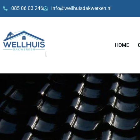
Skip
085 06 03 246
info@wellhuisdakwerken.nl
to
content
HOME