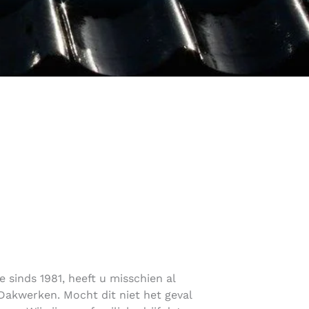
 sinds 1981, heeft u misschien al
akwerken. Mocht dit niet het geval