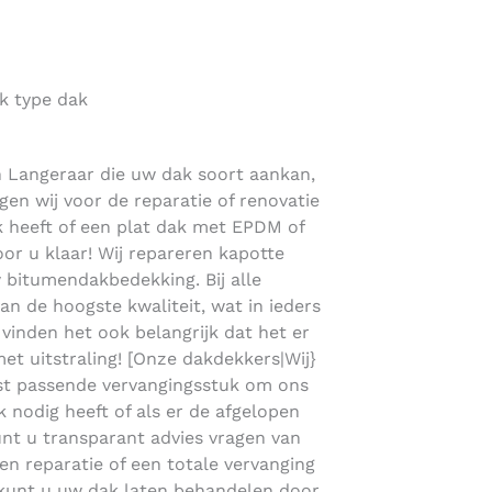
k type dak
n Langeraar die uw dak soort aankan,
gen wij voor de reparatie of renovatie
k heeft of een plat dak met EPDM of
r u klaar! Wij repareren kapotte
bitumendakbedekking. Bij alle
 de hoogste kwaliteit, wat in ieders
j vinden het ook belangrijk dat het er
met uitstraling! [Onze dakdekkers|Wij}
st passende vervangingsstuk om ons
k nodig heeft of als er de afgelopen
unt u transparant advies vragen van
en reparatie of een totale vervanging
 kunt u uw dak laten behandelen door