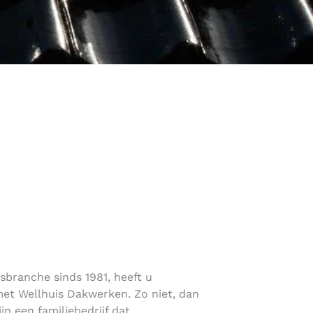
rsbranche sinds 1981, heeft u
et Wellhuis Dakwerken. Zo niet, dan
ijn een familiebedrijf dat