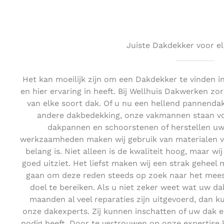
Juiste Dakdekker voor el
Het kan moeilijk zijn om een Dakdekker te vinden i
en hier ervaring in heeft. Bij Wellhuis Dakwerken zor
van elke soort dak. Of u nu een hellend pannenda
andere dakbedekking, onze vakmannen staan voo
dakpannen en schoorstenen of herstellen uw 
werkzaamheden maken wij gebruik van materialen van
belang is. Niet alleen is de kwaliteit hoog, maar wi
goed uitziet. Het liefst maken wij een strak geheel 
gaan om deze reden steeds op zoek naar het mee
doel te bereiken. Als u niet zeker weet wat uw da
maanden al veel reparaties zijn uitgevoerd, dan k
onze dakexperts. Zij kunnen inschatten of uw dak e
nodig heeft. Door te vertrouwen op onze expertise