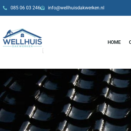
Skip
085 06 03 246
info@wellhuisdakwerken.nl
to
content
HOME