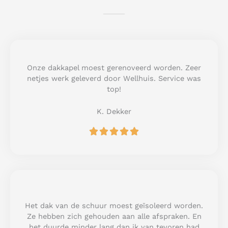
Onze dakkapel moest gerenoveerd worden. Zeer
netjes werk geleverd door Wellhuis. Service was
top!
K. Dekker
R





a
t
e
d
5
o
u
Het dak van de schuur moest geïsoleerd worden.
t
Ze hebben zich gehouden aan alle afspraken. En
o
het duurde minder lang dan ik van tevoren had