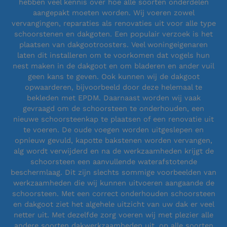
hebben veel kennis over hoe alle soorten onderdelen
aangepakt moeten worden. Wij voeren zowel
vervangingen, reparaties als renovaties uit voor alle type
schoorstenen en dakgoten. Een populair verzoek is het
plaatsen van dakgootroosters. Veel woningeigenaren
laten dit installeren om te voorkomen dat vogels hun
nest maken in de dakgoot en om bladeren en ander vuil
geen kans te geven. Ook kunnen wij de dakgoot
opwaarderen, bijvoorbeeld door deze helemaal te
bekleden met EPDM. Daarnaast worden wij vaak
gevraagd om de schoorsteen te onderhouden, een
nieuwe schoorsteenkap te plaatsen of een renovatie uit
te voeren. De oude voegen worden uitgeslepen en
opnieuw gevuld, kapotte bakstenen worden vervangen,
alg wordt verwijderd en na de werkzaamheden krijgt de
schoorsteen een aanvullende waterafstotende
beschermlaag. Dit zijn slechts sommige voorbeelden van
werkzaamheden die wij kunnen uitvoeren aangaande de
schoorsteen. Met een correct onderhouden schoorsteen
en dakgoot ziet het algehele uitzicht van uw dak er veel
netter uit. Met dezelfde zorg voeren wij met plezier alle
andere soorten dakwerkzaamheden uit, op alle soorten