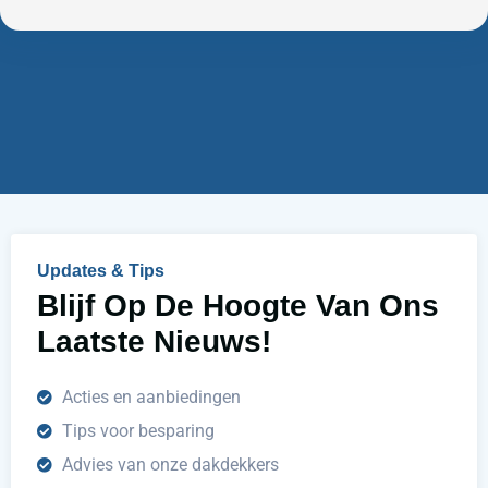
e
m
n
m
w
e
i
r
j
u
h
e
l
p
e
n
Updates & Tips
?
Blijf Op De Hoogte Van Ons
Laatste Nieuws!
Acties en aanbiedingen
Tips voor besparing
Advies van onze dakdekkers