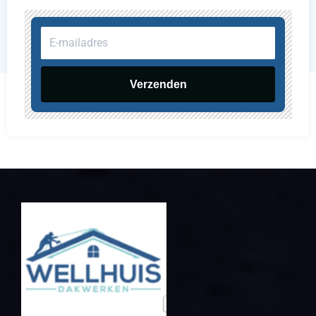
E-
mailadres
Verzenden