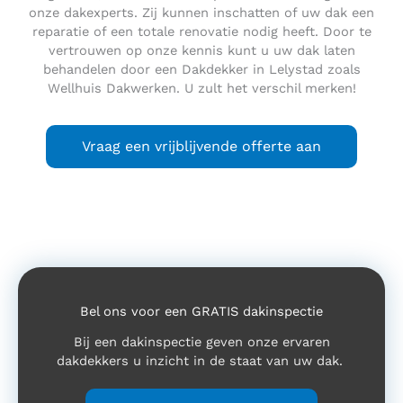
onze dakexperts. Zij kunnen inschatten of uw dak een
reparatie of een totale renovatie nodig heeft. Door te
vertrouwen op onze kennis kunt u uw dak laten
behandelen door een Dakdekker in Lelystad zoals
Wellhuis Dakwerken. U zult het verschil merken!
Vraag een vrijblijvende offerte aan
Bel ons voor een GRATIS dakinspectie
Bij een dakinspectie geven onze ervaren
dakdekkers u inzicht in de staat van uw dak.