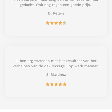
f
gedacht. Ook nog tegen een goede prijs.
5
D. Peters
R





a
t
e
d
4
.
5
Ik ben erg tevreden met het resultaat van het
o
verhelpen van de dak lekkage. Top werk mannen!
u
S. Martinez
t
o
R





f
a
5
t
e
d
5