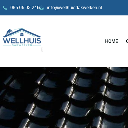
Skip
085 06 03 246
info@wellhuisdakwerken.nl
to
content
HOME