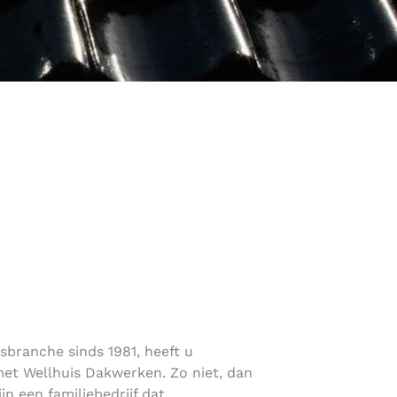
rsbranche sinds 1981, heeft u
et Wellhuis Dakwerken. Zo niet, dan
ijn een familiebedrijf dat