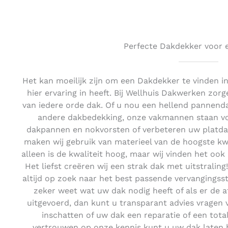
Perfecte Dakdekker voor e
Het kan moeilijk zijn om een Dakdekker te vinden i
hier ervaring in heeft. Bij Wellhuis Dakwerken zorg
van iedere orde dak. Of u nou een hellend pannend
andere dakbedekking, onze vakmannen staan voo
dakpannen en nokvorsten of verbeteren uw platda
maken wij gebruik van materieel van de hoogste kwali
alleen is de kwaliteit hoog, maar wij vinden het ook 
Het liefst creëren wij een strak dak met uitstrali
altijd op zoek naar het best passende vervangingsst
zeker weet wat uw dak nodig heeft of als er de afg
uitgevoerd, dan kunt u transparant advies vragen 
inschatten of uw dak een reparatie of een tota
vertrouwen op onze kennis kunt u uw dak laten