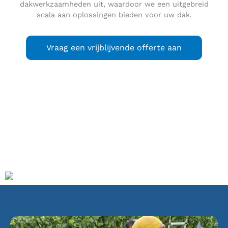
dakwerkzaamheden uit, waardoor we een uitgebreid
scala aan oplossingen bieden voor uw dak.
Vraag een vrijblijvende offerte aan
Monnickendam
is een stad in de gemeente Waterland,
gelegen aan de Gouwzee in de Nederlandse provincie
Noord-Holland. De stad was tot 1 januari 1991 een
zelfstandige gemeente en werd per die datum opgenomen
in de nieuw gevormde gemeente Waterland.