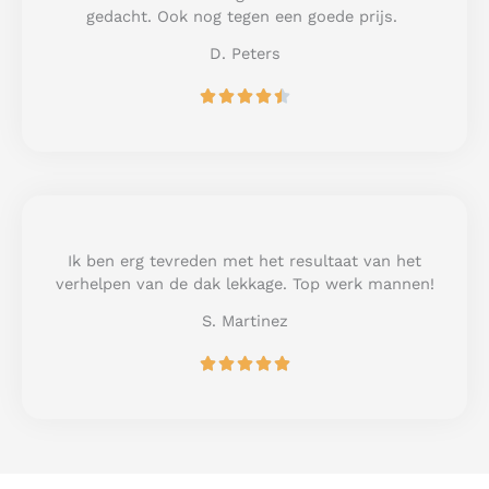
f
gedacht. Ook nog tegen een goede prijs.
5
D. Peters
R





a
t
e
d
4
.
5
Ik ben erg tevreden met het resultaat van het
o
verhelpen van de dak lekkage. Top werk mannen!
u
S. Martinez
t
o
R





f
a
5
t
e
d
5