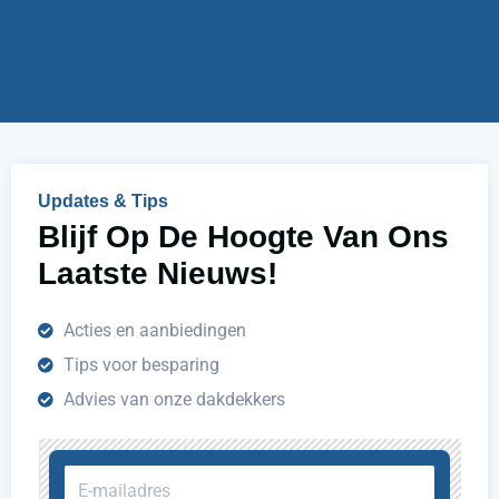
r
j
u
h
e
l
p
e
n
Updates & Tips
?
Blijf Op De Hoogte Van Ons
Laatste Nieuws!
Acties en aanbiedingen
Tips voor besparing
Advies van onze dakdekkers
E-