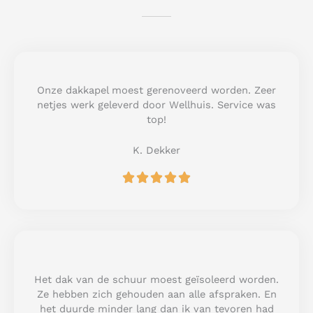
Onze dakkapel moest gerenoveerd worden. Zeer
netjes werk geleverd door Wellhuis. Service was
top!
K. Dekker
R





a
t
e
d
5
o
u
Het dak van de schuur moest geïsoleerd worden.
t
Ze hebben zich gehouden aan alle afspraken. En
o
het duurde minder lang dan ik van tevoren had