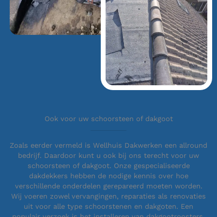
Ook voor uw schoorsteen of dakgoot
Zoals eerder vermeld is Wellhuis Dakwerken een allround
bedrijf. Daardoor kunt u ook bij ons terecht voor uw
schoorsteen of dakgoot. Onze gespecialiseerde
dakdekkers hebben de nodige kennis over hoe
verschillende onderdelen gerepareerd moeten worden.
Wij voeren zowel vervangingen, reparaties als renovaties
uit voor alle type schoorstenen en dakgoten. Een
populair verzoek is het installeren van dakgootroosters.