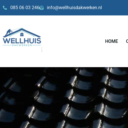
Skip
085 06 03 246
info@wellhuisdakwerken.nl
to
content
HOME