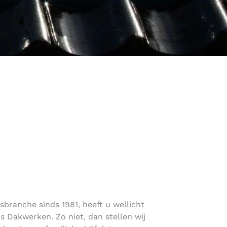
sbranche sinds 1981, heeft u wellicht
 Dakwerken. Zo niet, dan stellen wij