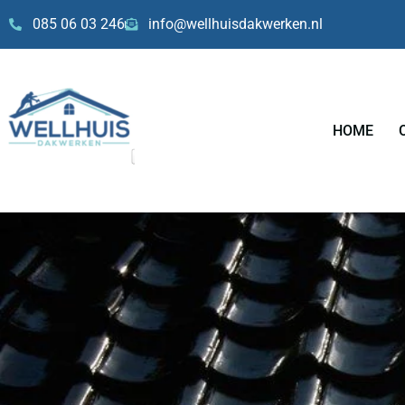
Skip
085 06 03 246
info@wellhuisdakwerken.nl
to
content
HOME