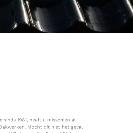
 sinds 1981, heeft u misschien al
akwerken. Mocht dit niet het geval