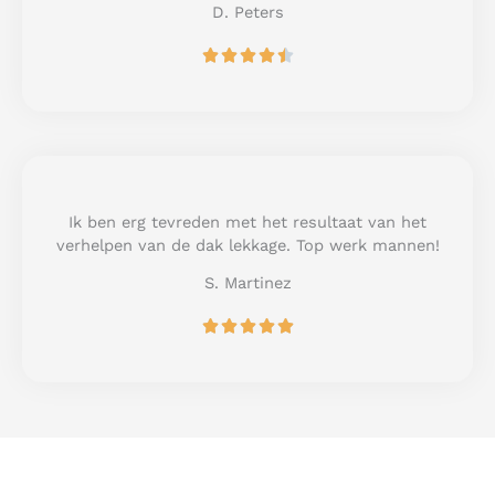
D. Peters
R





a
t
e
d
4
.
5
Ik ben erg tevreden met het resultaat van het
o
verhelpen van de dak lekkage. Top werk mannen!
u
S. Martinez
t
o
R





f
a
5
t
e
d
5
o
u