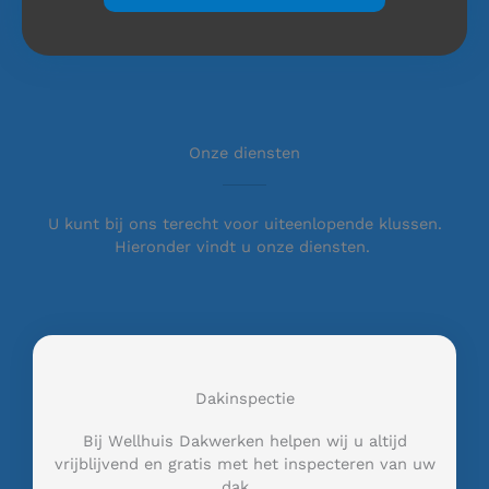
Onze diensten
U kunt bij ons terecht voor uiteenlopende klussen.
Hieronder vindt u onze diensten.
Dakinspectie
Bij Wellhuis Dakwerken helpen wij u altijd
vrijblijvend en gratis met het inspecteren van uw
dak …