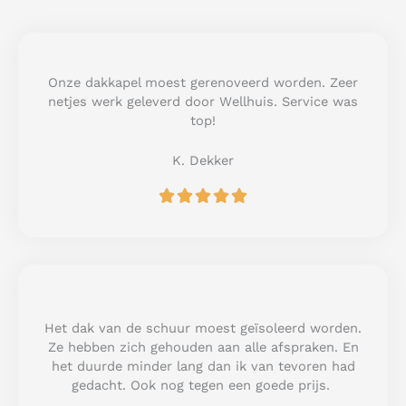
Onze dakkapel moest gerenoveerd worden. Zeer
netjes werk geleverd door Wellhuis. Service was
top!
K. Dekker
R





a
t
e
d
5
o
u
Het dak van de schuur moest geïsoleerd worden.
t
Ze hebben zich gehouden aan alle afspraken. En
o
het duurde minder lang dan ik van tevoren had
f
gedacht. Ook nog tegen een goede prijs.
5