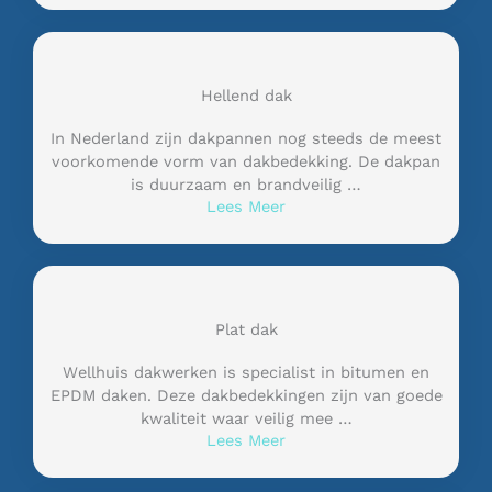
Hellend dak
In Nederland zijn dakpannen nog steeds de meest
voorkomende vorm van dakbedekking. De dakpan
is duurzaam en brandveilig …
Lees Meer
Plat dak
Wellhuis dakwerken is specialist in bitumen en
EPDM daken. Deze dakbedekkingen zijn van goede
kwaliteit waar veilig mee …
Lees Meer