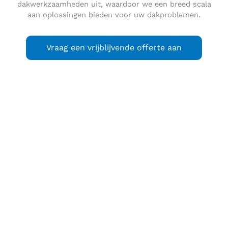
dakwerkzaamheden uit, waardoor we een breed scala
aan oplossingen bieden voor uw dakproblemen.
Vraag een vrijblijvende offerte aan
Noord-Hofland
is een wijk in de Zuid-Hollandse gemeente
Voorschoten, deels gesitueerd in de oude Noord-
Hoflandsche polder. De wijk ligt enigszins los van de rest
van Voorschoten en tussen de Leidse wijken Stevenshof en
Leiden Zuidwest in. De reden hiervoor is dat een strook
land vrijgehouden is voor de N434. Eind 2013 is besloten
dat het weggedeelte onder Voorschoten wordt
ondertunneld.
De eerste huizen van Noord-Hofland werden eind jaren 60
ten westen van de Leidseweg gebouwd. Met name in de
jaren 70 verrees een wijk met flats, rijtjeshuizen en
schakelwoningen. De wijk is door de gemeente Voorschoten