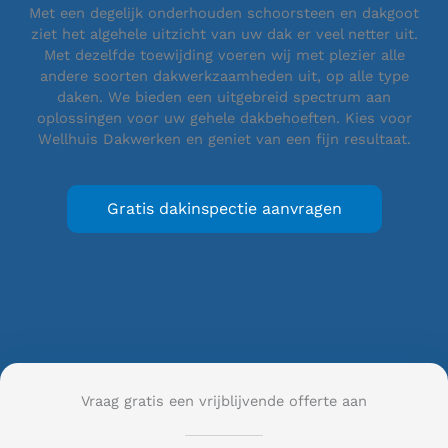
Met een degelijk onderhouden schoorsteen en dakgoot
ziet het algehele uitzicht van uw dak er veel netter uit.
Met dezelfde toewijding voeren wij met plezier alle
andere soorten dakwerkzaamheden uit, op alle type
daken. We bieden een uitgebreid spectrum aan
oplossingen voor uw gehele dakbehoeften. Kies voor
Wellhuis Dakwerken en geniet van een fijn resultaat.
Gratis dakinspectie aanvragen
Vraag gratis een vrijblijvende offerte aan