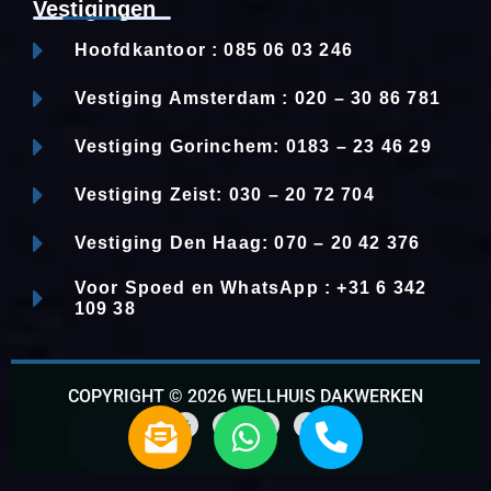
Vestigingen
Hoofdkantoor : 085 06 03 246
Vestiging Amsterdam : 020 – 30 86 781
Vestiging Gorinchem: 0183 – 23 46 29
Vestiging Zeist: 030 – 20 72 704
Vestiging Den Haag: 070 – 20 42 376
Voor Spoed en WhatsApp : +31 6 342
109 38
COPYRIGHT © 2026 WELLHUIS DAKWERKEN
E
W
P
n
h
h
G
F
L
W
o
a
i
h
v
a
o
o
c
n
a
g
e
k
t