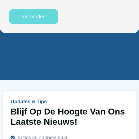
i
u
s
n
Verzenden
n
n
u
e
m
n
m
w
e
i
r
j
u
h
e
l
p
e
n
Updates & Tips
?
Blijf Op De Hoogte Van Ons
Laatste Nieuws!
Acties en aanbiedingen