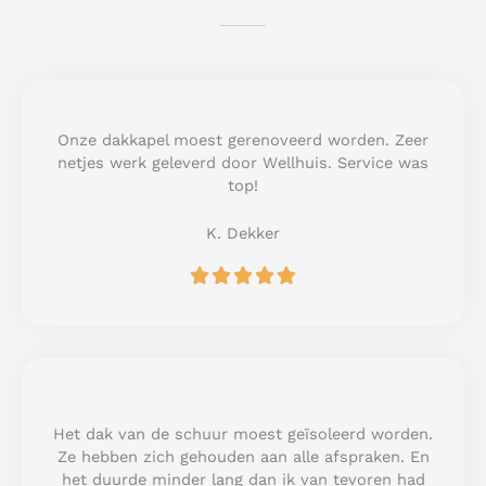
Onze dakkapel moest gerenoveerd worden. Zeer
netjes werk geleverd door Wellhuis. Service was
top!
K. Dekker
R





a
t
e
d
5
o
u
Het dak van de schuur moest geïsoleerd worden.
t
Ze hebben zich gehouden aan alle afspraken. En
o
het duurde minder lang dan ik van tevoren had