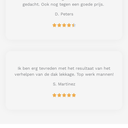
f
gedacht. Ook nog tegen een goede prijs.
5
D. Peters
R





a
t
e
d
4
.
5
Ik ben erg tevreden met het resultaat van het
o
verhelpen van de dak lekkage. Top werk mannen!
u
S. Martinez
t
o
R





f
a
5
t
e
d
5