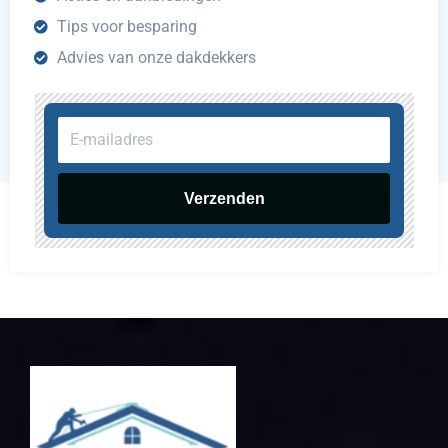
Tips voor besparing
Advies van onze dakdekkers
E-
mailadres
Verzenden