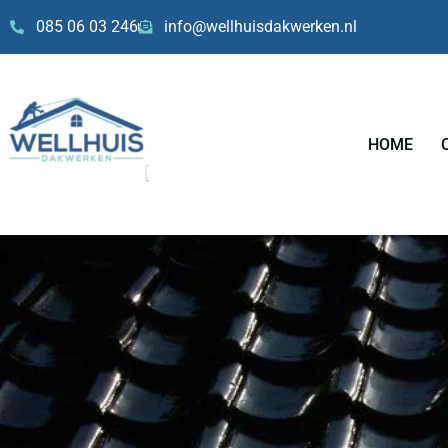
Skip
085 06 03 246
info@wellhuisdakwerken.nl
to
content
HOME