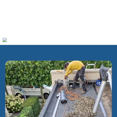
afstand van de nieuwste uitbreidingswijken van
Heerhugowaard. Vroeger was de afstand tussen beide
plaatsen aanzienlijk groter. Het rustige karakter van het
dorp zou deels verloren kunnen gaan als Heerhugowaard
verder uitbreidt richting Oterleek.