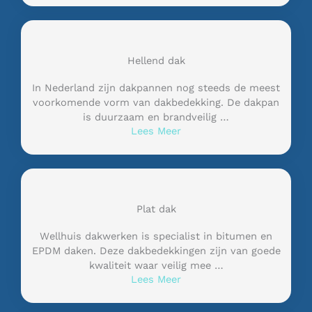
Hellend dak
In Nederland zijn dakpannen nog steeds de meest
voorkomende vorm van dakbedekking. De dakpan
is duurzaam en brandveilig …
Lees Meer
Plat dak
Wellhuis dakwerken is specialist in bitumen en
EPDM daken. Deze dakbedekkingen zijn van goede
kwaliteit waar veilig mee …
Lees Meer