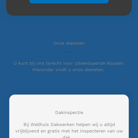
Onze diensten
U kunt bij ons terecht voor uiteenlopende klussen.
Hieronder vindt u onze diensten.
Dakinspectie
Bij Wellhuis Dakwerken helpen wij u altijd
vrijblijvend en gratis met het inspecteren van uw
dak …