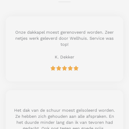
Onze dakkapel moest gerenoveerd worden. Zeer
netjes werk geleverd door Wellhuis. Service was
top!
K. Dekker
R





a
t
e
d
5
o
u
Het dak van de schuur moest geïsoleerd worden.
t
Ze hebben zich gehouden aan alle afspraken. En
o
het duurde minder lang dan ik van tevoren had
f
gedacht. Ook nog tegen een goede prijs.