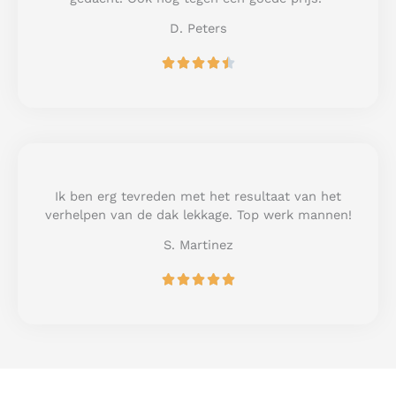
5
D. Peters
R





a
t
e
d
4
.
5
Ik ben erg tevreden met het resultaat van het
o
verhelpen van de dak lekkage. Top werk mannen!
u
S. Martinez
t
o
R





f
a
5
t
e
d
5
o