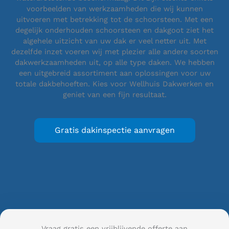
voorbeelden van werkzaamheden die wij kunnen
uitvoeren met betrekking tot de schoorsteen. Met een
degelijk onderhouden schoorsteen en dakgoot ziet het
algehele uitzicht van uw dak er veel netter uit. Met
dezelfde inzet voeren wij met plezier alle andere soorten
dakwerkzaamheden uit, op alle type daken. We hebben
een uitgebreid assortiment aan oplossingen voor uw
totale dakbehoeften. Kies voor Wellhuis Dakwerken en
geniet van een fijn resultaat.
Gratis dakinspectie aanvragen
Vraag gratis een vrijblijvende offerte aan