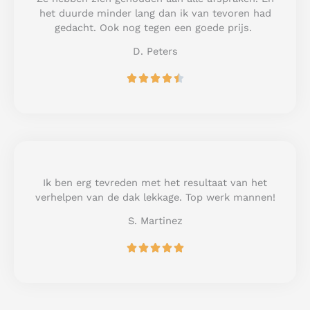
o
het duurde minder lang dan ik van tevoren had
f
gedacht. Ook nog tegen een goede prijs.
5
D. Peters
R





a
t
e
d
4
.
5
Ik ben erg tevreden met het resultaat van het
o
verhelpen van de dak lekkage. Top werk mannen!
u
S. Martinez
t
o
R





f
a
5
t
e
d