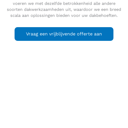
voeren we met dezelfde betrokkenheid alle andere
soorten dakwerkzaamheden uit, waardoor we een breed
scala aan oplossingen bieden voor uw dakbehoeften.
Vraag een vrijblijvende offerte aan
Piershil
is een dorp en voormalige heerlijkheid in de
gemeente Hoeksche Waard. Naast het eigenlijke dorp
behoren van oudsher ook de buurtschappen Oosthoek en
Zwartsluisje (deels) tot Piershil. Het dorp is centraal gelegen
tussen de plaatsen Goudswaard, Nieuw-Beijerland en Zuid-
Beijerland, waarvoor het enkele centrumfuncties vervult.
Het gebied wordt ten noordwesten begrensd door de
getijdenrivier het Spui. Tot 1 januari 1984 vormde het dorp
met zijn buurtschappen een zelfstandige gemeente. Hierna
ging de gemeente Piershil met de gemeenten Goudswaard,
Nieuw-Beijerland en Zuid-Beijerland op in de nieuwe