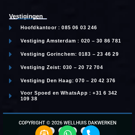
Vestigingen
Hoofdkantoor : 085 06 03 246
Vestiging Amsterdam : 020 – 30 86 781
Vestiging Gorinchem: 0183 – 23 46 29
Vestiging Zeist: 030 – 20 72 704
Vestiging Den Haag: 070 – 20 42 376
Voor Spoed en WhatsApp : +31 6 342
109 38
COPYRIGHT © 2026 WELLHUIS DAKWERKEN
E
W
P