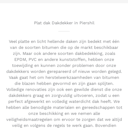
5
o
u
t
Plat dak Dakdekker in Piershil
o
f
5
Veel platte en licht hellende daken zijn bedekt met één
van de soorten bitumen die op de markt beschikbaar
zijn. Maar ook andere soorten dakbedekking, zoals
EPDM, PVC en andere kunststoffen, hebben onze
toewijding en kunnen zonder problemen door onze
dakdekkers worden gerepareerd of nieuw worden gelegd.
Vaak gaat het om herstelwerkzaamheden van bitumen
die blazen hebben gevormd en zijn gaan splijten.
Volledige renovaties zijn ook een gewilde dienst die onze
dakdekkers graag en zorgvuldig uitvoeren, zodat u een
perfect afgewerkt en volledig waterdicht dak heeft. We
hebben alle benodigde materialen en gereedschappen tot
onze beschikking en we nemen alle
veiligheidsmaatregelen om ervoor te zorgen dat we altijd
veilig en volgens de regels te werk gaan. Bovendien