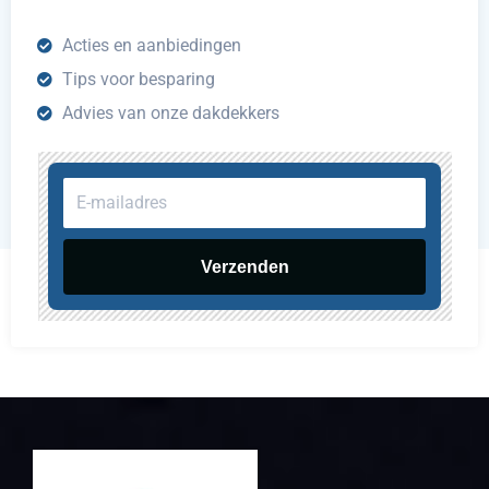
Acties en aanbiedingen
Tips voor besparing
Advies van onze dakdekkers
E-
mailadres
Verzenden