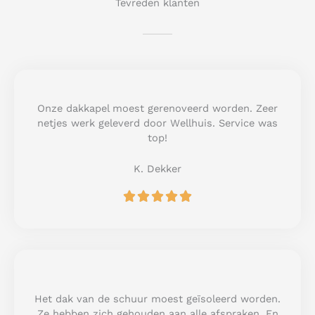
Tevreden klanten
Onze dakkapel moest gerenoveerd worden. Zeer
netjes werk geleverd door Wellhuis. Service was
top!
K. Dekker
R





a
t
e
d
5
o
u
Het dak van de schuur moest geïsoleerd worden.
t
Ze hebben zich gehouden aan alle afspraken. En