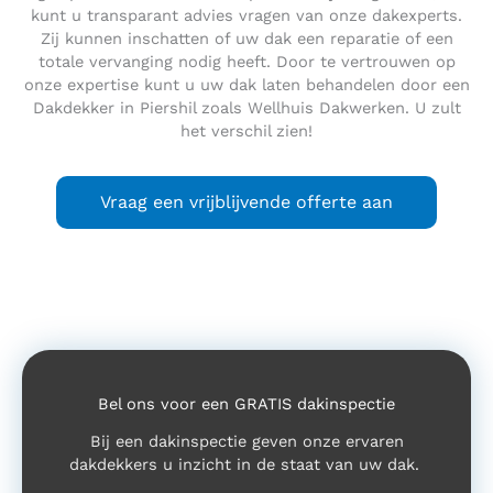
kunt u transparant advies vragen van onze dakexperts.
Zij kunnen inschatten of uw dak een reparatie of een
totale vervanging nodig heeft. Door te vertrouwen op
onze expertise kunt u uw dak laten behandelen door een
Dakdekker in Piershil zoals Wellhuis Dakwerken. U zult
het verschil zien!
Vraag een vrijblijvende offerte aan
Bel ons voor een GRATIS dakinspectie
Bij een dakinspectie geven onze ervaren
dakdekkers u inzicht in de staat van uw dak.