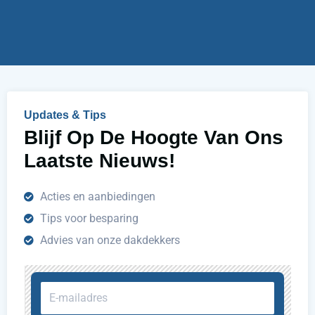
j
u
h
e
l
p
e
n
Updates & Tips
?
Blijf Op De Hoogte Van Ons
Laatste Nieuws!
Acties en aanbiedingen
Tips voor besparing
Advies van onze dakdekkers
E-
mailadres