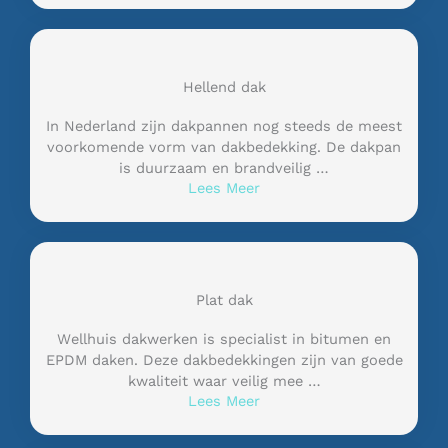
Hellend dak
In Nederland zijn dakpannen nog steeds de meest
voorkomende vorm van dakbedekking. De dakpan
is duurzaam en brandveilig …
Lees Meer
Plat dak
Wellhuis dakwerken is specialist in bitumen en
EPDM daken. Deze dakbedekkingen zijn van goede
kwaliteit waar veilig mee …
Lees Meer