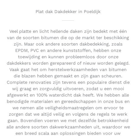
u
t
Plat dak Dakdekker in Poeldijk
o
f
5
Veel platte en licht hellende daken zijn bedekt met één
van de soorten bitumen die op de markt ter beschikking
zijn. Maar ook andere soorten dakbedekking, zoals
EPDM, PVC en andere kunststoffen, hebben onze
toewijding en kunnen probleemloos door onze
dakdekkers worden gerepareerd of nieuw worden gelegd.
Vaak gaat het om herstelwerkzaamheden van bitumen
die blazen hebben gemaakt en zijn gaan scheuren.
Complete renovaties zijn tevens een populaire dienst die
wij graag en zorgvuldig uitvoeren, zodat u een mooi
afgewerkt en 100% waterdicht dak heeft. We hebben alle
benodigde materialen en gereedschappen in onze bus en
we nemen alle veiligheidsmaatregelen om ervoor te
zorgen dat we altijd veilig en volgens de regels te werk
gaan. Bovendien voeren we met dezelfde betrokkenheid
alle andere soorten dakwerkzaamheden uit, waardoor we
een breed scala aan oplossingen bieden voor uw