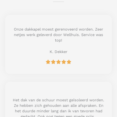
Onze dakkapel moest gerenoveerd worden. Zeer
netjes werk geleverd door Wellhuis. Service was
top!
K. Dekker
R





a
t
e
d
5
o
u
Het dak van de schuur moest geïsoleerd worden.
t
Ze hebben zich gehouden aan alle afspraken. En
o
het duurde minder lang dan ik van tevoren had
f
gedacht. Ook nog tegen een goede prijs.