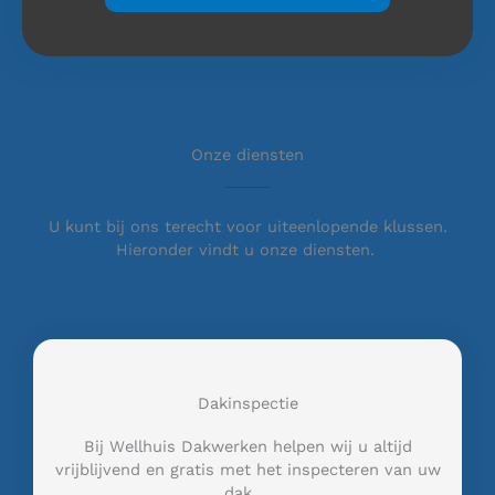
Onze diensten
U kunt bij ons terecht voor uiteenlopende klussen.
Hieronder vindt u onze diensten.
Dakinspectie
Bij Wellhuis Dakwerken helpen wij u altijd
vrijblijvend en gratis met het inspecteren van uw
dak …