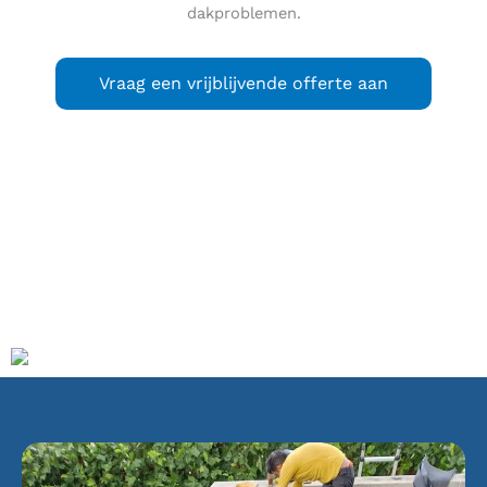
dakproblemen.
Vraag een vrijblijvende offerte aan
Poeldijk
(Westlands: Duh Poeluk) is een kerkdorp in de
voormalige gemeente Monster, en in de huidige gemeente
Westland. Poeldijk heeft ongeveer 7.110 inwoners (1 januari
2021) en ligt grofweg tussen Monster, Honselersdijk,
Wateringen en Den Haag in.