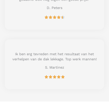
5
D. Peters
R





a
t
e
d
4
.
5
Ik ben erg tevreden met het resultaat van het
o
verhelpen van de dak lekkage. Top werk mannen!
u
S. Martinez
t
o
R





f
a
5
t
e
d
5
o