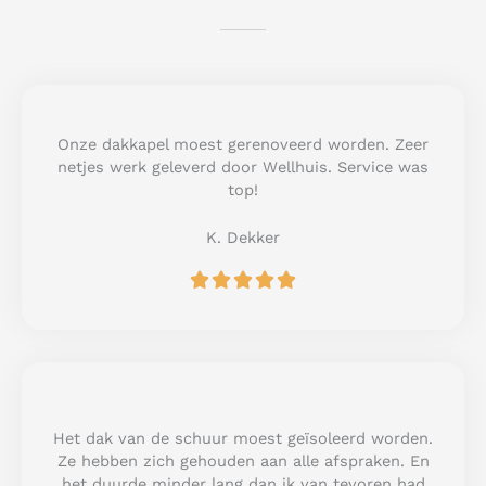
Onze dakkapel moest gerenoveerd worden. Zeer
netjes werk geleverd door Wellhuis. Service was
top!
K. Dekker
R





a
t
e
d
5
o
u
Het dak van de schuur moest geïsoleerd worden.
t
Ze hebben zich gehouden aan alle afspraken. En
o
het duurde minder lang dan ik van tevoren had