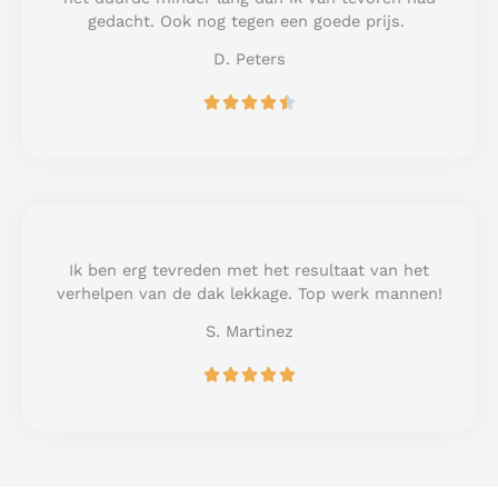
f
gedacht. Ook nog tegen een goede prijs.
5
D. Peters
R





a
t
e
d
4
.
5
Ik ben erg tevreden met het resultaat van het
o
verhelpen van de dak lekkage. Top werk mannen!
u
S. Martinez
t
o
R





f
a
5
t
e
d
5