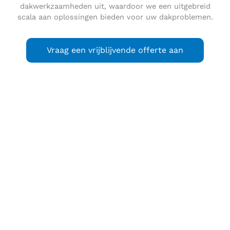
dakwerkzaamheden uit, waardoor we een uitgebreid
scala aan oplossingen bieden voor uw dakproblemen.
Vraag een vrijblijvende offerte aan
Rhoon
is een dorp in de gemeente Albrandswaard, in de
Nederlandse provincie Zuid-Holland. Rhoon ligt op het
eiland IJsselmonde, ten zuidwesten van Rotterdam.
Rhoon, oorspronkelijk een uitgestrekt dijkdorp, kenmerkt
zich tegenwoordig vooral door de grootschalige naoorlogse
uitbreidingen: omgeving L.G. Molenaarstraat (jaren 50);
Rhoon-Zuid (jaren 50/60); ’t Ghijseland (jaren 70); de
Huyters en Rhoon-Noord (jaren 80); omgeving Saffierlaan-
Portland (jaren 90); het in aanbouw zijnde Essendael (21e
eeuw).
Rhoon is een rustig dorp, met veel forensen uit de haven
van Rotterdam. Het dorp wordt ontsloten door de N492