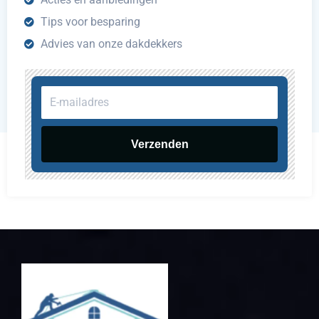
Tips voor besparing
Advies van onze dakdekkers
E-
mailadres
Verzenden