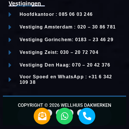
Vestigingen
Hoofdkantoor : 085 06 03 246
Vestiging Amsterdam : 020 – 30 86 781
Vestiging Gorinchem: 0183 – 23 46 29
Vestiging Zeist: 030 – 20 72 704
Vestiging Den Haag: 070 – 20 42 376
Voor Spoed en WhatsApp : +31 6 342
109 38
COPYRIGHT © 2026 WELLHUIS DAKWERKEN
E
W
P
n
h
h
G
F
L
W
o
a
i
h
v
a
o
o
c
n
a