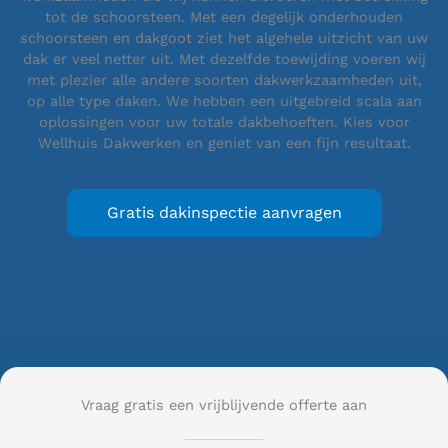
tot de schoorsteen. Met een degelijk onderhouden
schoorsteen en dakgoot ziet het algehele uitzicht van uw
dak er veel netter uit. Met dezelfde toewijding voeren wij
met plezier alle andere soorten dakwerkzaamheden uit,
op alle type daken. We hebben een uitgebreid scala aan
oplossingen voor uw totale dakbehoeften. Kies voor
Wellhuis Dakwerken en geniet van een fijn resultaat.
Gratis dakinspectie aanvragen
Vraag gratis een vrijblijvende offerte aan