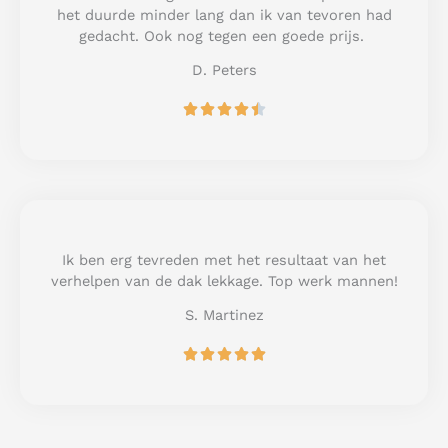
o
het duurde minder lang dan ik van tevoren had
f
gedacht. Ook nog tegen een goede prijs.
5
D. Peters
R





a
t
e
d
4
.
5
Ik ben erg tevreden met het resultaat van het
o
verhelpen van de dak lekkage. Top werk mannen!
u
S. Martinez
t
o
R





f
a
5
t
e
d