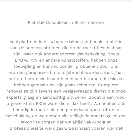
5
o
u
t
Plat dak Dakdekker in Schermerhorn
o
f
5
Veel platte en licht schuine daken zijn bedekt met één
van de soorten bitumen die op de markt beschikbaar
zijn. Maar ook andere soorten dakbedekking, zoals
EPDM, PVC en andere kunststoffen, hebben onze
toewijding en kunnen zonder problemen door ons
worden gerepareerd of aangebracht worden. Vaak gaat
het om herstelwerkzaamheden van bitumen die blazen
hebben gemaakt en zijn gaan scheuren. Complete
renovaties zijn tevens een veelgevraagde dienst die onze
experts graag en aandachtig uitvoeren, zodat u een mooi
afgewerkt en 100% waterdicht dak heeft. We hebben alle
benodigde materialen en gereedschappen tot onze
beschikking en we nemen alle veiligheidsmaatregelen om
ervoor te zorgen dat we altijd vakkundig en
professioneel te werk gaan. Daarnaast voeren we met