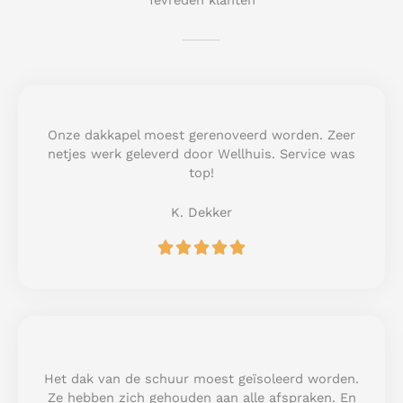
Tevreden klanten
Onze dakkapel moest gerenoveerd worden. Zeer
netjes werk geleverd door Wellhuis. Service was
top!
K. Dekker
R





a
t
e
d
5
o
u
Het dak van de schuur moest geïsoleerd worden.
t
Ze hebben zich gehouden aan alle afspraken. En