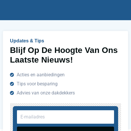
u
h
e
l
p
e
n
Updates & Tips
?
Blijf Op De Hoogte Van Ons
Laatste Nieuws!
Acties en aanbiedingen
Tips voor besparing
Advies van onze dakdekkers
E-
mailadres