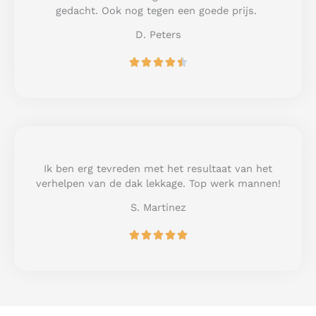
f
gedacht. Ook nog tegen een goede prijs.
5
D. Peters
R





a
t
e
d
4
.
5
Ik ben erg tevreden met het resultaat van het
o
verhelpen van de dak lekkage. Top werk mannen!
u
S. Martinez
t
o
R





f
a
5
t
e
d
5