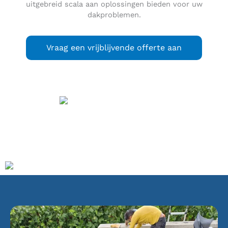
uitgebreid scala aan oplossingen bieden voor uw
dakproblemen.
Vraag een vrijblijvende offerte aan
Scheveningen
(
) is
uitspraak
(info / uitleg)
een stadsdeel van Den Haag, genoemd naar een
vissersplaats die vervolgens opging in een badplaats en
wijk in Den Haag.