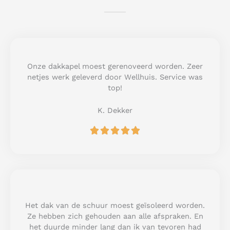
Onze dakkapel moest gerenoveerd worden. Zeer
netjes werk geleverd door Wellhuis. Service was
top!
K. Dekker
R





a
t
e
d
5
o
u
Het dak van de schuur moest geïsoleerd worden.
t
Ze hebben zich gehouden aan alle afspraken. En
o
het duurde minder lang dan ik van tevoren had