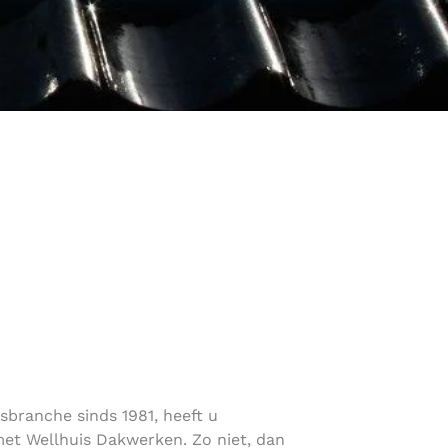
rsbranche sinds 1981, heeft u
et Wellhuis Dakwerken. Zo niet, dan