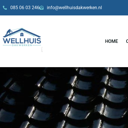
Skip
085 06 03 246
info@wellhuisdakwerken.nl
to
content
HOME