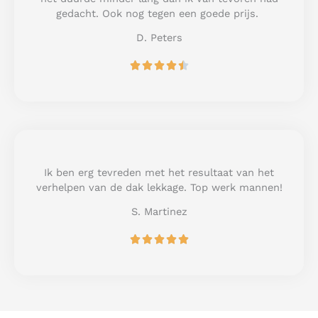
f
gedacht. Ook nog tegen een goede prijs.
5
D. Peters
R





a
t
e
d
4
.
5
Ik ben erg tevreden met het resultaat van het
o
verhelpen van de dak lekkage. Top werk mannen!
u
S. Martinez
t
o
R





f
a
5
t
e
d
5