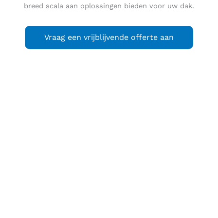
breed scala aan oplossingen bieden voor uw dak.
Vraag een vrijblijvende offerte aan
Slikkerveer
(Uitspraak:
Slikkeveer
) is een dorp binnen de
gemeente Ridderkerk, in de Nederlandse provincie Zuid-
Holland. Het heeft 9.335 inwoners (2022) en ligt ten zuiden
van de samenvloeiing van de rivieren de Noord en de Lek in
de Nieuwe Maas op het eiland IJsselmonde.
Slikkerveer wordt van de dichtstbijzijnde Ridderkerkse wijk
Bolnes in het noordwesten gescheiden door het Donckse
Bos, waarin het nog steeds bewoonde 18e-eeuwse Huys
ten Donck een vermeldenswaardig cultuurmonument is.
Het grootste winkelplein in Slikkerveer is het
Dillenburgplein.