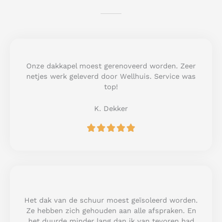
Onze dakkapel moest gerenoveerd worden. Zeer
netjes werk geleverd door Wellhuis. Service was
top!
K. Dekker
R





a
t
e
d
5
o
u
Het dak van de schuur moest geïsoleerd worden.
t
Ze hebben zich gehouden aan alle afspraken. En
o
het duurde minder lang dan ik van tevoren had