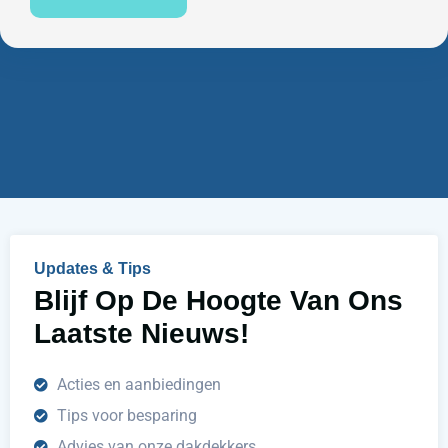
n
u
e
m
n
m
w
e
i
r
j
u
h
e
l
p
e
n
Updates & Tips
?
Blijf Op De Hoogte Van Ons
Laatste Nieuws!
Acties en aanbiedingen
Tips voor besparing
Advies van onze dakdekkers