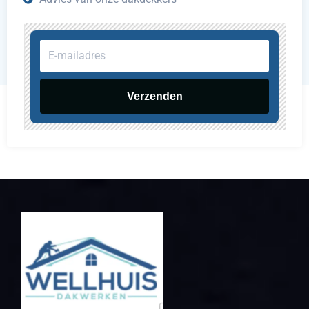
E-
mailadres
Verzenden