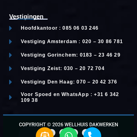
Vestigingen
Hoofdkantoor : 085 06 03 246
Vestiging Amsterdam : 020 – 30 86 781
Vestiging Gorinchem: 0183 – 23 46 29
Vestiging Zeist: 030 – 20 72 704
Vestiging Den Haag: 070 – 20 42 376
Voor Spoed en WhatsApp : +31 6 342
109 38
COPYRIGHT © 2026 WELLHUIS DAKWERKEN
E
W
P