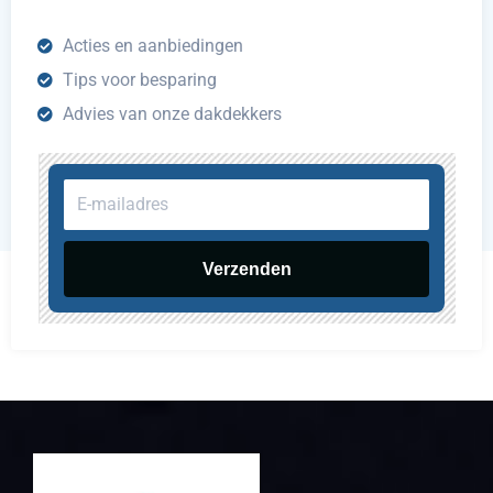
Acties en aanbiedingen
Tips voor besparing
Advies van onze dakdekkers
E-
mailadres
Verzenden