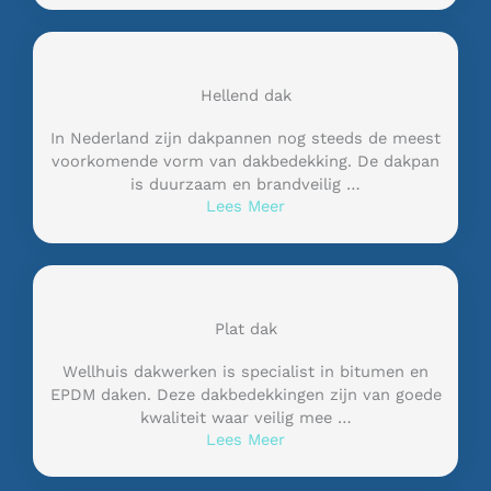
Hellend dak
In Nederland zijn dakpannen nog steeds de meest
voorkomende vorm van dakbedekking. De dakpan
is duurzaam en brandveilig …
Lees Meer
Plat dak
Wellhuis dakwerken is specialist in bitumen en
EPDM daken. Deze dakbedekkingen zijn van goede
kwaliteit waar veilig mee …
Lees Meer