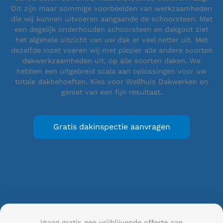
Dit zijn maar sommige voorbeelden van werkzaamheden
die wij kunnen uitvoeren aangaande de schoorsteen. Met
een degelijk onderhouden schoorsteen en dakgoot ziet
het algehele uitzicht van uw dak er veel netter uit. Met
dezelfde inzet voeren wij met plezier alle andere soorten
dakwerkzaamheden uit, op alle soorten daken. We
hebben een uitgebreid scala aan oplossingen voor uw
totale dakbehoeften. Kies voor Wellhuis Dakwerken en
geniet van een fijn resultaat.
Gratis dakinspectie aanvragen
Vraag gratis een vrijblijvende offerte aan