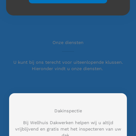
Onze diensten
U kunt bij ons terecht voor uiteenlopende klussen.
Hieronder vindt u onze diensten.
Dakinspectie
Bij Wellhuis Dakwerken helpen wij u altijd
vrijblijvend en gratis met het inspecteren van uw
dak …