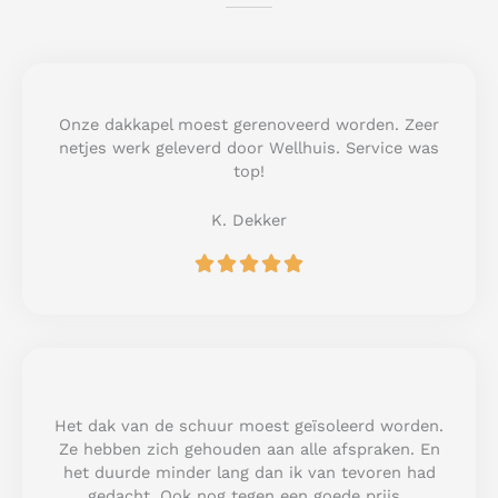
Onze dakkapel moest gerenoveerd worden. Zeer
netjes werk geleverd door Wellhuis. Service was
top!
K. Dekker
R





a
t
e
d
5
o
u
Het dak van de schuur moest geïsoleerd worden.
t
Ze hebben zich gehouden aan alle afspraken. En
o
het duurde minder lang dan ik van tevoren had
f
gedacht. Ook nog tegen een goede prijs.