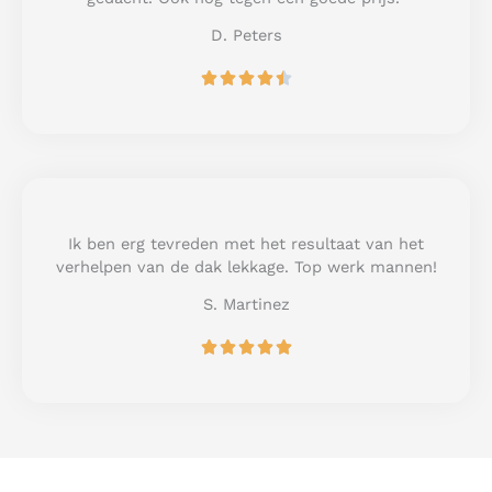
5
D. Peters
R





a
t
e
d
4
.
5
Ik ben erg tevreden met het resultaat van het
o
verhelpen van de dak lekkage. Top werk mannen!
u
S. Martinez
t
o
R





f
a
5
t
e
d
5
o