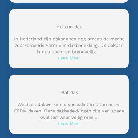
Hellend dak
In Nederland zijn dakpannen nog steeds de meest
voorkomende vorm van dakbedekking. De dakpan
is duurzaam en brandveilig …
Lees Meer
Plat dak
Wellhuis dakwerken is specialist in bitumen en
EPDM daken. Deze dakbedekkingen zijn van goede
kwaliteit waar veilig mee …
Lees Meer