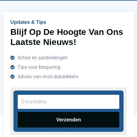
p
e
n
Updates & Tips
?
Blijf Op De Hoogte Van Ons
Laatste Nieuws!
Acties en aanbiedingen
Tips voor besparing
Advies van onze dakdekkers
E-
mailadres
Verzenden