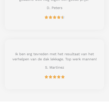
5
D. Peters
R





a
t
e
d
4
.
5
Ik ben erg tevreden met het resultaat van het
o
verhelpen van de dak lekkage. Top werk mannen!
u
S. Martinez
t
o
R





f
a
5
t
e
d
5
o