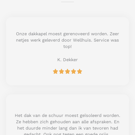
Onze dakkapel moest gerenoveerd worden. Zeer
netjes werk geleverd door Wellhuis. Service was
top!
K. Dekker
R





a
t
e
d
5
o
u
Het dak van de schuur moest geïsoleerd worden.
t
Ze hebben zich gehouden aan alle afspraken. En
o
het duurde minder lang dan ik van tevoren had
f
gedacht. Ook nog tegen een goede prijs.