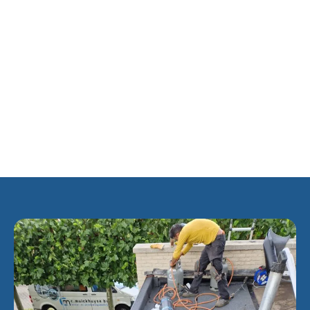
herstructurering. Hierdoor maken 1300 oude huizen (60%)
plaats voor 750 nieuwbouwwoningen. Het stratenpatroon is
behouden, maar er is meer variatie in woningtypen
(eengezinswoningen, seniorenwoningen en appartementen)
gekomen. Een flink deel van de nieuwbouw bestaat uit
koopwoningen. De stadsvernieuwing in het westelijke
gedeelte van de wijk (“Nieuw Spoorwijk” genoemd) heeft in
2004 opnieuw de Nieuwe Stad Prijs gekregen.
Momenteel telt Spoorwijk ongeveer 4200 inwoners en ruim
1600 woningen.