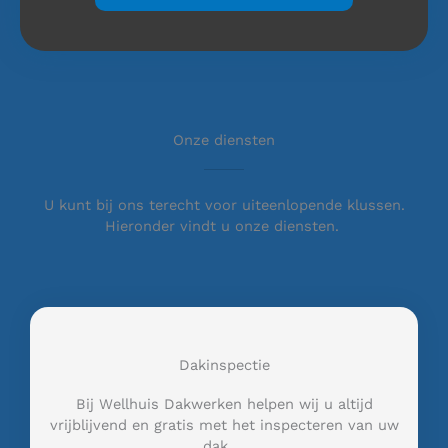
Onze diensten
U kunt bij ons terecht voor uiteenlopende klussen.
Hieronder vindt u onze diensten.
Dakinspectie
Bij Wellhuis Dakwerken helpen wij u altijd
vrijblijvend en gratis met het inspecteren van uw
dak …