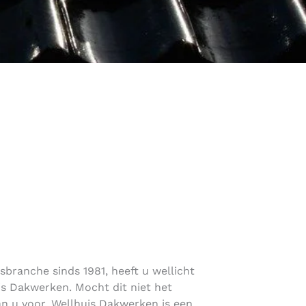
sbranche sinds 1981, heeft u wellicht
s Dakwerken. Mocht dit niet het
aan u voor. Wellhuis Dakwerken is een