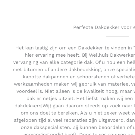
Perfecte Dakdekker voor e
Het kan lastig zijn om een Dakdekker te vinden in
hier ervaring mee heeft. Bij Wellhuis Dakwerke
vervanging van elke categorie dak. Of u nou een he
met bitumen of andere dakbedekking, onze specialis
kapotte dakpannen en schoorstenen of verbeter
werkzaamheden maken wij gebruik van materieel van
voordeel is. Niet alleen is de kwaliteit hoog, maar
dak er netjes uitziet. Het liefst maken wij een
dakdekkers|Wij} gaan daarom steeds op zoek naar
om ons doel te bereiken. Als u niet zeker weet w
afgelopen tijd al veel reparaties zijn uitgevoerd, da
onze dakspecialisten. Zij kunnen beoordelen of 
vervanging nodig heeft. Door te vertrouwen op