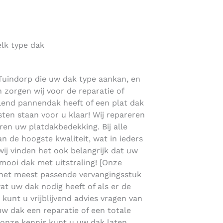
lk type dak
 Tuindorp die uw dak type aankan, en
n zorgen wij voor de reparatie of
llend pannendak heeft of een plat dak
ten staan voor u klaar! Wij repareren
en uw platdakbedekking. Bij alle
 de hoogste kwaliteit, wat in ieders
 wij vinden het ook belangrijk dat uw
 mooi dak met uitstraling! [Onze
 het meest passende vervangingsstuk
at uw dak nodig heeft of als er de
n kunt u vrijblijvend advies vragen van
uw dak een reparatie of een totale
 onze kennis kunt u uw dak laten