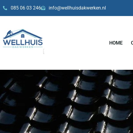
Skip
085 06 03 246
info@wellhuisdakwerken.nl
to
content
HOME