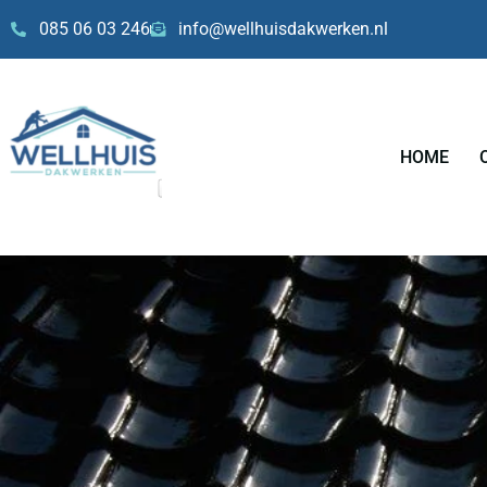
Skip
085 06 03 246
info@wellhuisdakwerken.nl
to
content
HOME