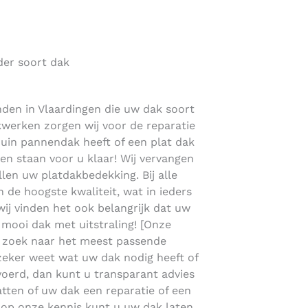
der soort dak
nden in Vlaardingen die uw dak soort
akwerken zorgen wij voor de reparatie
huin pannendak heeft of een plat dak
n staan voor u klaar! Wij vervangen
en uw platdakbedekking. Bij alle
de hoogste kwaliteit, wat in ieders
 wij vinden het ook belangrijk dat uw
n mooi dak met uitstraling! [Onze
p zoek naar het meest passende
 zeker weet wat uw dak nodig heeft of
gevoerd, dan kunt u transparant advies
atten of uw dak een reparatie of een
 op onze kennis kunt u uw dak laten