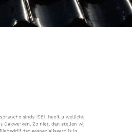
sbranche sinds 1981, heeft u wellicht
 Dakwerken. Zo niet, dan stellen wij
liebedrijf dat gespecialiseerd is in