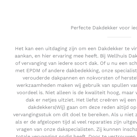
Perfecte Dakdekker voor ie
Het kan een uitdaging zijn om een Dakdekker te vi
aankan, en hier ervaring mee heeft. Bij Wellhuis D
of vervanging van iedere soort dak. Of u nu een sc
met EPDM of andere dakbedekking, onze specialiste
verouderde dakpannen en nokvorsten of herstell
werkzaamheden maken wij gebruik van spullen van 
voordeel is. Niet alleen is de kwaliteit hoog, maar
dak er netjes uitziet. Het liefst creëren wij ee
dakdekkers|Wij} gaan om deze reden altijd o
vervangingsstuk om dit doel te bereiken. Als u niet
als er de afgelopen tijd al veel reparaties zijn uit
vragen van onze dakspecialisten. Zij kunnen insch
totale vervanging nodig heeft. Door te vertrouwen