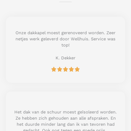
Onze dakkapel moest gerenoveerd worden. Zeer
netjes werk geleverd door Wellhuis. Service was
top!
K. Dekker
R





a
t
e
d
5
o
u
Het dak van de schuur moest geïsoleerd worden.
t
Ze hebben zich gehouden aan alle afspraken. En
o
het duurde minder lang dan ik van tevoren had
f
gedacht. Ook nog tegen een goede prijs.