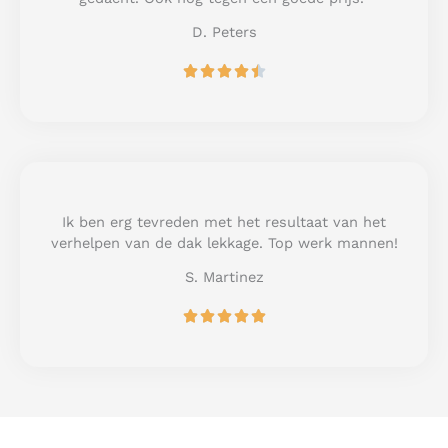
5
D. Peters
R





a
t
e
d
4
.
5
Ik ben erg tevreden met het resultaat van het
o
verhelpen van de dak lekkage. Top werk mannen!
u
S. Martinez
t
o
R





f
a
5
t
e
d
5
o