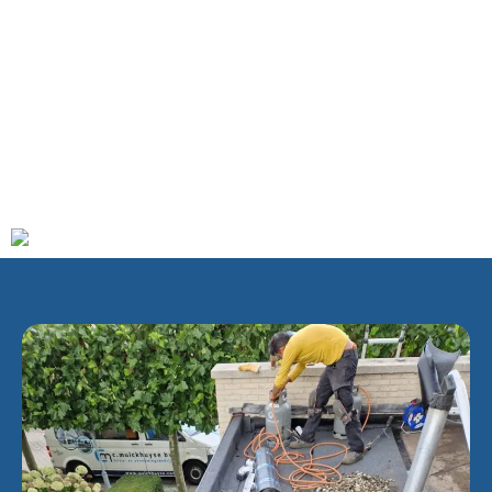
ook nog de buurtschappen Piet Gijzenbrug (gedeeltelijk) en
Teijlingen, dat zijn naam dankt aan slot Teylingen dat zich
bij buurtschap bevindt.
Het bestuurscentrum van de gemeente Teylingen bevindt
zich in het oude gemeentehuis van Voorhout, vlak bij het
spoorwegstation aan het Raadhuisplein. Het
gemeentekantoor bevindt zich in Sassenheim aan de
Wilhelminalaan.