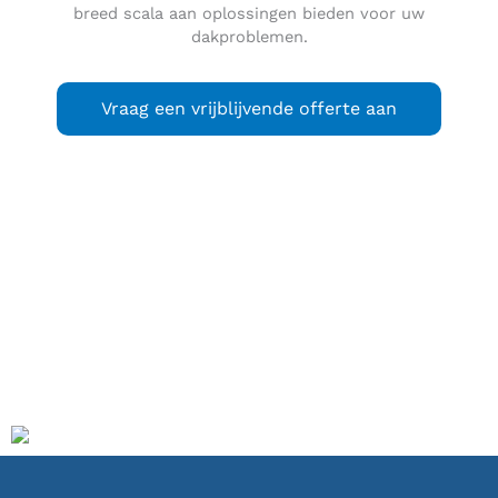
breed scala aan oplossingen bieden voor uw
dakproblemen.
Vraag een vrijblijvende offerte aan
Warmond
is een dorp en een voormalige gemeente in Zuid-
Holland, gelegen in de Bollenstreek, vlak ten noorden van
Leiden, tussen Sassenheim en Oegstgeest. Per 1 januari
2006 is de gemeente met Sassenheim en Voorhout
opgegaan in de gemeente Teylingen. Het inwonertal van de
voormalige gemeente Warmond bedroeg op dat moment
4.915. Op 1 januari 2021 telde Warmond 5.020 inwoners.