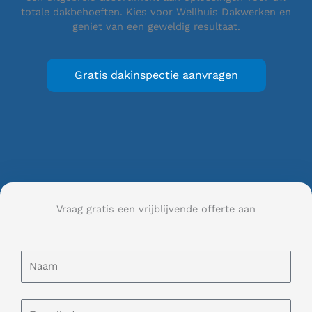
totale dakbehoeften. Kies voor Wellhuis Dakwerken en
geniet van een geweldig resultaat.
Gratis dakinspectie aanvragen
Vraag gratis een vrijblijvende offerte aan
N
a
a
m
E