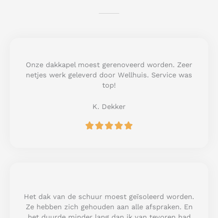
Onze dakkapel moest gerenoveerd worden. Zeer
netjes werk geleverd door Wellhuis. Service was
top!
K. Dekker
R





a
t
e
d
5
o
u
Het dak van de schuur moest geïsoleerd worden.
t
Ze hebben zich gehouden aan alle afspraken. En
o
het duurde minder lang dan ik van tevoren had