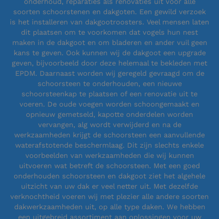
onderhoud, reparaties als renovaties uit voor alle
soorten schoorstenen en dakgoten. Een gewild verzoek
is het installeren van dakgootroosters. Veel mensen laten
dit plaatsen om te voorkomen dat vogels hun nest
maken in de dakgoot en om bladeren en ander vuil geen
kans te geven. Ook kunnen wij de dakgoot een upgrade
geven, bijvoorbeeld door deze helemaal te bekleden met
EPDM. Daarnaast worden wij geregeld gevraagd om de
schoorsteen te onderhouden, een nieuwe
schoorsteenkap te plaatsen of een renovatie uit te
voeren. De oude voegen worden schoongemaakt en
opnieuw gemetseld, kapotte onderdelen worden
vervangen, alg wordt verwijderd en na de
werkzaamheden krijgt de schoorsteen een aanvullende
waterafstotende beschermlaag. Dit zijn slechts enkele
voorbeelden van werkzaamheden die wij kunnen
uitvoeren wat betreft de schoorsteen. Met een goed
onderhouden schoorsteen en dakgoot ziet het algehele
uitzicht van uw dak er veel netter uit. Met dezelfde
verknochtheid voeren wij met plezier alle andere soorten
dakwerkzaamheden uit, op alle type daken. We hebben
een uitgebreid assortiment aan oplossingen voor uw