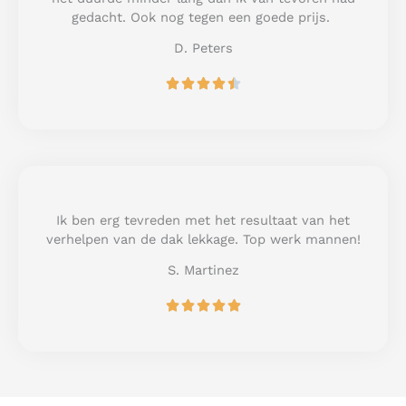
f
gedacht. Ook nog tegen een goede prijs.
5
D. Peters
R





a
t
e
d
4
.
5
Ik ben erg tevreden met het resultaat van het
o
verhelpen van de dak lekkage. Top werk mannen!
u
S. Martinez
t
o
R





f
a
5
t
e
d
5