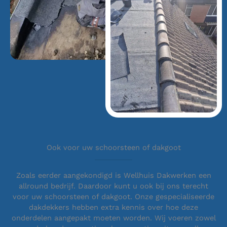
Ook voor uw schoorsteen of dakgoot
Zoals eerder aangekondigd is Wellhuis Dakwerken een
allround bedrijf. Daardoor kunt u ook bij ons terecht
voor uw schoorsteen of dakgoot. Onze gespecialiseerde
dakdekkers hebben extra kennis over hoe deze
onderdelen aangepakt moeten worden. Wij voeren zowel