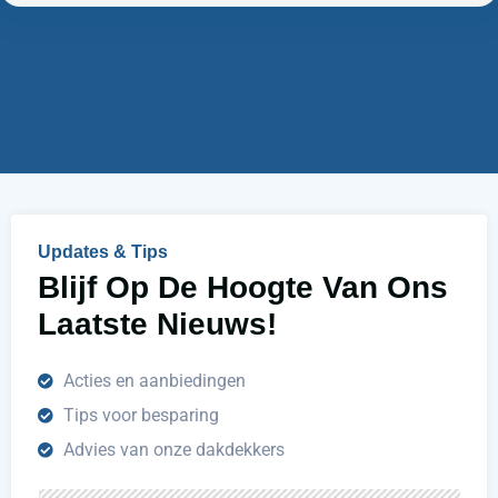
n
m
w
e
i
r
j
u
h
e
l
p
e
n
Updates & Tips
?
Blijf Op De Hoogte Van Ons
Laatste Nieuws!
Acties en aanbiedingen
Tips voor besparing
Advies van onze dakdekkers