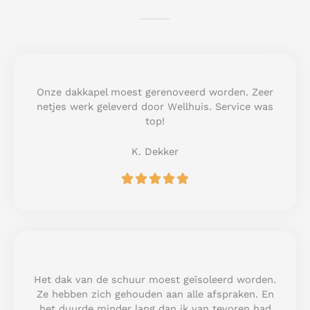
Onze dakkapel moest gerenoveerd worden. Zeer
netjes werk geleverd door Wellhuis. Service was
top!
K. Dekker
R





a
t
e
d
5
o
u
Het dak van de schuur moest geïsoleerd worden.
t
Ze hebben zich gehouden aan alle afspraken. En
o
het duurde minder lang dan ik van tevoren had