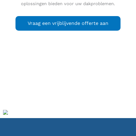
oplossingen bieden voor uw dakproblemen.
Vraag een vrijblijvende offerte aan
Wilnis
is een dorp in de gemeente De Ronde Venen in de
Nederlandse provincie Utrecht, gelegen tussen Utrecht en
Amsterdam. De voormalige gemeente Wilnis ontstond uit
een samenvoeging van de toenmalige gemeenten
Oudhuizen en Wilnis op 13 juni 1857, en ging in 1989 op in
de gemeente De Ronde Venen. Wilnis telt ruim 6.985
inwoners.