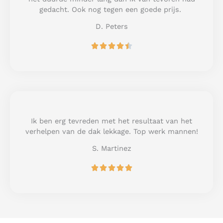
f
gedacht. Ook nog tegen een goede prijs.
5
D. Peters
R





a
t
e
d
4
.
5
Ik ben erg tevreden met het resultaat van het
o
verhelpen van de dak lekkage. Top werk mannen!
u
S. Martinez
t
o
R





f
a
5
t
e
d
5