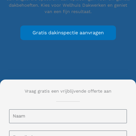
dakbehoeften. Kies voor Wellhuis Dakwerken en geniet
van een fijn resultaat.
Gratis dakinspectie aanvragen
Vraag gratis een vrijblijvende offerte aan
N
a
a
m
E