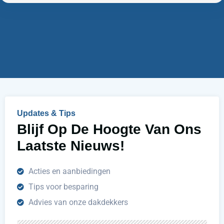
n
m
w
e
i
r
j
u
h
e
l
p
e
n
Updates & Tips
?
Blijf Op De Hoogte Van Ons
Laatste Nieuws!
Acties en aanbiedingen
Tips voor besparing
Advies van onze dakdekkers