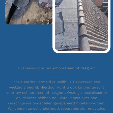
Eveneens voor uw schoorsteen of dakgoot
Zoals eerder vermeld is Wellhuis Dakwerken een
veelzijdig bedrijf. Hierdoor kunt u ook bij ons terecht
voor uw schoorsteen of dakgoot. Onze gespecialiseerde
dakdekkers hebben de juiste kennis over hoe
verschillende onderdelen gerepareerd moeten worden.
Wij voeren zowel onderhoud, reparaties als renovaties