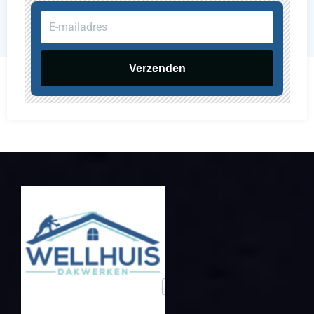
E-
mailadres
Verzenden