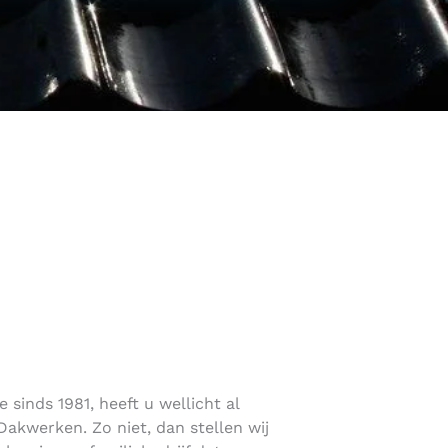
sinds 1981, heeft u wellicht al
akwerken. Zo niet, dan stellen wij