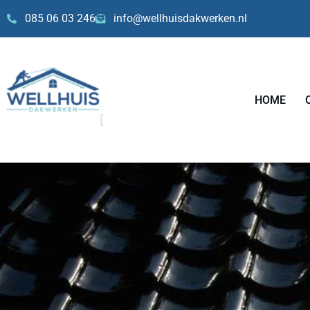
Skip
085 06 03 246
info@wellhuisdakwerken.nl
to
content
HOME