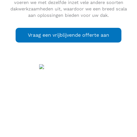
voeren we met dezelfde inzet vele andere soorten
dakwerkzaamheden uit, waardoor we een breed scala
aan oplossingen bieden voor uw dak.
Vraag een vrijblijvende offerte aan
Bergschenhoek
(
) is
uitspraak
(info / uitleg)
een plaats en voormalige gemeente in de Nederlandse
provincie Zuid-Holland, ten noorden van Rotterdam. Het
maakt sinds 2007 onderdeel uit van de gemeente
Lansingerland.
Bergschenhoek is een woonplaats met veel nieuwbouw,
vanwege de ligging tegen Rotterdam aan en de VINEX-
doelstelling. Er zijn relatief veel woningen in de duurdere
klasse. Op 24 november 2004 werd het nieuwe
dorpscentrum geopend. Ten zuidoosten van de woonkern,
langs de rivier de Rotte bevindt zich een groot natuur- en