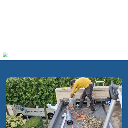
recreatiegebied, het Hoge en Lage Bergse Bos, met een
onder meer een opvallende skihelling, een klimwand van 34
meter hoog, een mountainbikeparcours en een golfbaan. De
plaats ligt niet ver van Rotterdam The Hague Airport. Het
grondgebied wordt door de HSL-lijn doorsneden, die eind
december 2009 operationeel werd. Het Annie M.G.
Schmidtpark ligt langs dit traject.