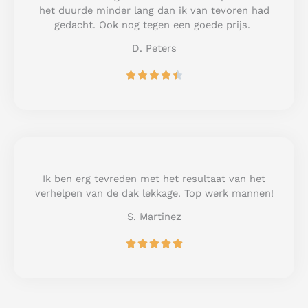
o
het duurde minder lang dan ik van tevoren had
f
gedacht. Ook nog tegen een goede prijs.
5
D. Peters
R





a
t
e
d
4
.
5
Ik ben erg tevreden met het resultaat van het
o
verhelpen van de dak lekkage. Top werk mannen!
u
S. Martinez
t
o
R





f
a
5
t
e
d