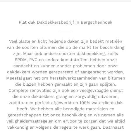
5
o
u
t
Plat dak Dakdekkersbedrijf in Bergschenhoek
o
f
5
Veel platte en licht hellende daken zijn bedekt met één
van de soorten bitumen die op de markt ter beschikking
zijn. Maar ook andere soorten dakbedekking, zoals
EPDM, PVC en andere kunststoffen, hebben onze
aandacht en kunnen zonder problemen door onze
dakdekkers worden gerepareerd of aangebracht worden.
Meestal gaat het om herstelwerkzaamheden van bitumen
die blazen hebben gemaakt en zijn gaan splijten.
Complete renovaties zijn ook een veelgevraagde dienst
die onze dakdekkers graag en zorgvuldig uitvoeren,
zodat u een perfect afgewerkt en 100% waterdicht dak
heeft. We hebben alle benodigde materialen en
gereedschappen tot onze beschikking en we nemen alle
veiligheidsmaatregelen om ervoor te zorgen dat we altijd
vakkundig en volgens de regels te werk gaan. Daarnaast