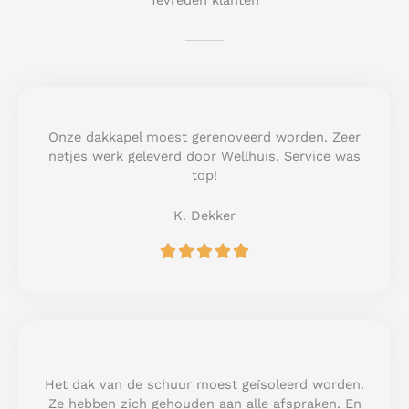
Tevreden klanten
Onze dakkapel moest gerenoveerd worden. Zeer
netjes werk geleverd door Wellhuis. Service was
top!
K. Dekker
R





a
t
e
d
5
o
u
Het dak van de schuur moest geïsoleerd worden.
t
Ze hebben zich gehouden aan alle afspraken. En