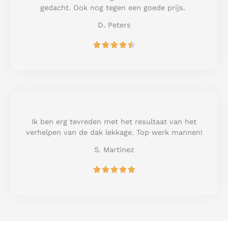
f
gedacht. Ook nog tegen een goede prijs.
5
D. Peters
R





a
t
e
d
4
.
5
Ik ben erg tevreden met het resultaat van het
o
verhelpen van de dak lekkage. Top werk mannen!
u
S. Martinez
t
o
R





f
a
5
t
e
d
5