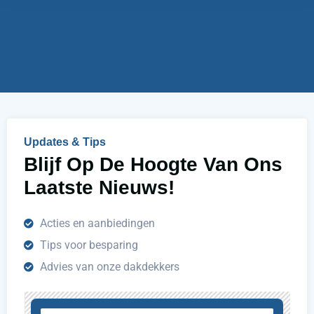
w
e
i
r
j
u
h
e
l
p
e
n
Updates & Tips
?
Blijf Op De Hoogte Van Ons
Laatste Nieuws!
Acties en aanbiedingen
Tips voor besparing
Advies van onze dakdekkers