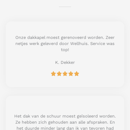
Onze dakkapel moest gerenoveerd worden. Zeer
netjes werk geleverd door Wellhuis. Service was
top!
K. Dekker
R





a
t
e
d
5
o
u
Het dak van de schuur moest geïsoleerd worden.
t
Ze hebben zich gehouden aan alle afspraken. En
o
het duurde minder lang dan ik van tevoren had