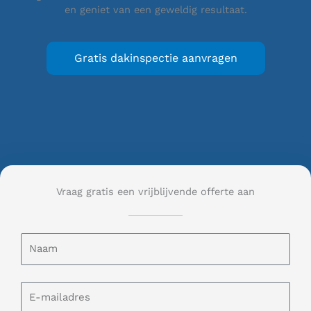
en geniet van een geweldig resultaat.
Gratis dakinspectie aanvragen
Vraag gratis een vrijblijvende offerte aan
N
a
a
m
E
-