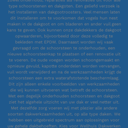
zowel onderhoud, reparaties als renovaties uit voor alle
type schoorstenen en dakgoten. Een geliefd verzoek is
het installeren van dakgootroosters. Veel mensen laten
dit installeren om te voorkomen dat vogels hun nest
maken in de dakgoot en om bladeren en ander vuil geen
kans te geven. Ook kunnen onze dakdekkers de dakgoot
opwaarderen, bijvoorbeeld door deze volledig te
bekleden met EPDM. Daarnaast worden wij vaak
gevraagd om de schoorsteen te onderhouden, een
nieuwe schoorsteenkap te plaatsen of een renovatie uit
te voeren. De oude voegen worden schoongemaakt en
opnieuw gevuld, kapotte onderdelen worden vervangen,
vuil wordt verwijderd en na de werkzaamheden krijgt de
schoorsteen een extra waterafstotende beschermlaag.
Dit zijn alleen enkele voorbeelden van werkzaamheden
die wij kunnen uitvoeren wat betreft de schoorsteen.
Met een degelijk onderhouden schoorsteen en dakgoot
ziet het algehele uitzicht van uw dak er veel netter uit.
Met dezelfde zorg voeren wij met plezier alle andere
soorten dakwerkzaamheden uit, op alle type daken. We
hebben een uitgebreid spectrum aan oplossingen voor
uw gehele dakbehoeften. Kies voor Wellhuis Dakwerken