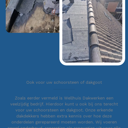
Ook voor uw schoorsteen of dakgoot
Zoals eerder vermeld is Wellhuis Dakwerken een
veelzijdig bedrijf. Hierdoor kunt u ook bij ons terecht
voor uw schoorsteen en dakgoot. Onze erkende
dakdekkers hebben extra kennis over hoe deze
onderdelen gerepareerd moeten worden. Wij voeren