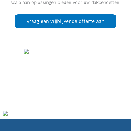
scala aan oplossingen bieden voor uw dakbehoeften.
Vraag een vrijblijvende offerte aan
Bleiswijk
(
) is een
uitspraak
(info / uitleg)
plaats en voormalige gemeente in de Nederlandse provincie
Zuid-Holland. De voormalige gemeente telde 10.369
inwoners (1 juli 2006, bron: CBS) en had een oppervlakte
van 21,99 km² (waarvan 0,82 km² water). Op 1 januari 2007
is de gemeente Bleiswijk samengegaan met de gemeenten
Bergschenhoek en Berkel en Rodenrijs in de nieuwe
gemeente Lansingerland.