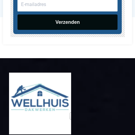
E-
mailadres
Verzenden