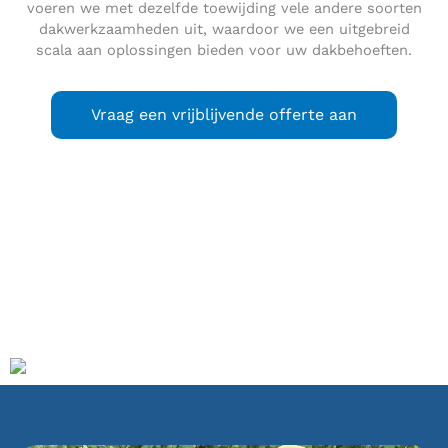
voeren we met dezelfde toewijding vele andere soorten
dakwerkzaamheden uit, waardoor we een uitgebreid
scala aan oplossingen bieden voor uw dakbehoeften.
Vraag een vrijblijvende offerte aan
Bolnes
is een dorp, dat samen met de plaatsen Slikkerveer,
Ridderkerk, Rijsoord en Oostendam in de gemeente
Ridderkerk ligt in de Nederlandse provincie Zuid-Holland. In
2022 had het dorp 7.890 inwoners. Voor de postadressen
ligt Bolnes “in” Ridderkerk.