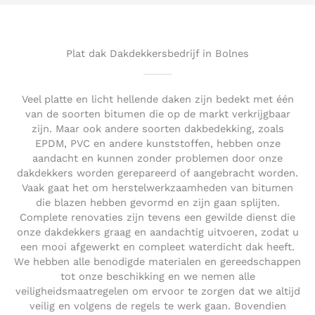
5
o
u
t
Plat dak Dakdekkersbedrijf in Bolnes
o
f
5
Veel platte en licht hellende daken zijn bedekt met één
van de soorten bitumen die op de markt verkrijgbaar
zijn. Maar ook andere soorten dakbedekking, zoals
EPDM, PVC en andere kunststoffen, hebben onze
aandacht en kunnen zonder problemen door onze
dakdekkers worden gerepareerd of aangebracht worden.
Vaak gaat het om herstelwerkzaamheden van bitumen
die blazen hebben gevormd en zijn gaan splijten.
Complete renovaties zijn tevens een gewilde dienst die
onze dakdekkers graag en aandachtig uitvoeren, zodat u
een mooi afgewerkt en compleet waterdicht dak heeft.
We hebben alle benodigde materialen en gereedschappen
tot onze beschikking en we nemen alle
veiligheidsmaatregelen om ervoor te zorgen dat we altijd
veilig en volgens de regels te werk gaan. Bovendien