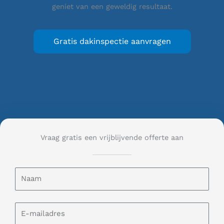
geniet van een geweldig resultaat.
Gratis dakinspectie aanvragen
Vraag gratis een vrijblijvende offerte aan
N
a
a
m
E
-