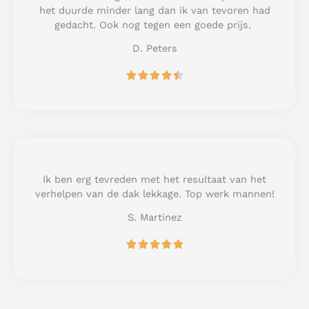
o
het duurde minder lang dan ik van tevoren had
f
gedacht. Ook nog tegen een goede prijs.
5
D. Peters
R





a
t
e
d
4
.
5
Ik ben erg tevreden met het resultaat van het
o
verhelpen van de dak lekkage. Top werk mannen!
u
S. Martinez
t
o
R





f
a
5
t
e
d