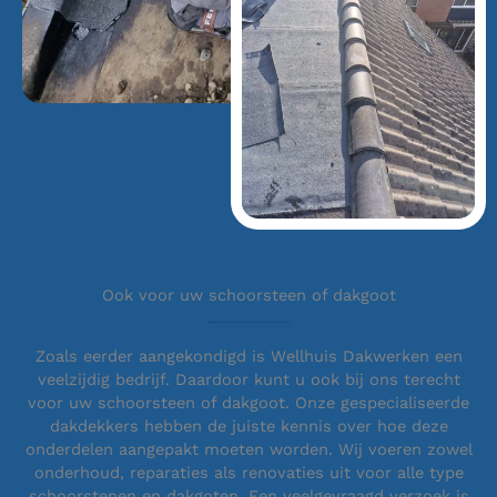
Ook voor uw schoorsteen of dakgoot
Zoals eerder aangekondigd is Wellhuis Dakwerken een
veelzijdig bedrijf. Daardoor kunt u ook bij ons terecht
voor uw schoorsteen of dakgoot. Onze gespecialiseerde
dakdekkers hebben de juiste kennis over hoe deze
onderdelen aangepakt moeten worden. Wij voeren zowel
onderhoud, reparaties als renovaties uit voor alle type
schoorstenen en dakgoten. Een veelgevraagd verzoek is