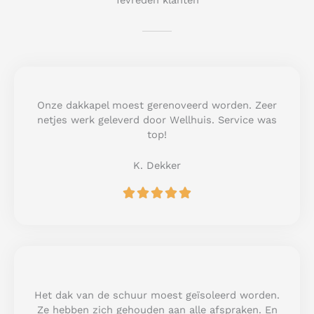
Tevreden klanten
Onze dakkapel moest gerenoveerd worden. Zeer
netjes werk geleverd door Wellhuis. Service was
top!
K. Dekker
R





a
t
e
d
5
o
u
Het dak van de schuur moest geïsoleerd worden.
t
Ze hebben zich gehouden aan alle afspraken. En