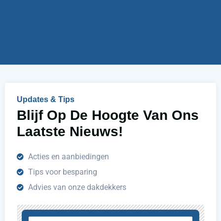
e
i
r
j
u
h
e
l
p
e
n
Updates & Tips
?
Blijf Op De Hoogte Van Ons
Laatste Nieuws!
Acties en aanbiedingen
Tips voor besparing
Advies van onze dakdekkers