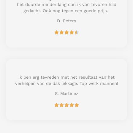
o
het duurde minder lang dan ik van tevoren had
f
gedacht. Ook nog tegen een goede prijs.
5
D. Peters
R





a
t
e
d
4
.
5
Ik ben erg tevreden met het resultaat van het
o
verhelpen van de dak lekkage. Top werk mannen!
u
S. Martinez
t
o
R





f
a
5
t
e
d