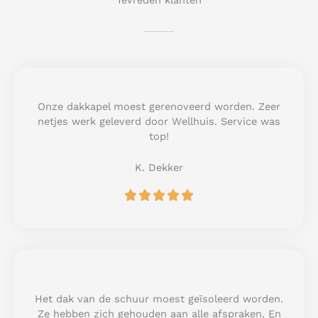
Tevreden klanten
Onze dakkapel moest gerenoveerd worden. Zeer
netjes werk geleverd door Wellhuis. Service was
top!
K. Dekker
R





a
t
e
d
5
o
u
Het dak van de schuur moest geïsoleerd worden.
t
Ze hebben zich gehouden aan alle afspraken. En