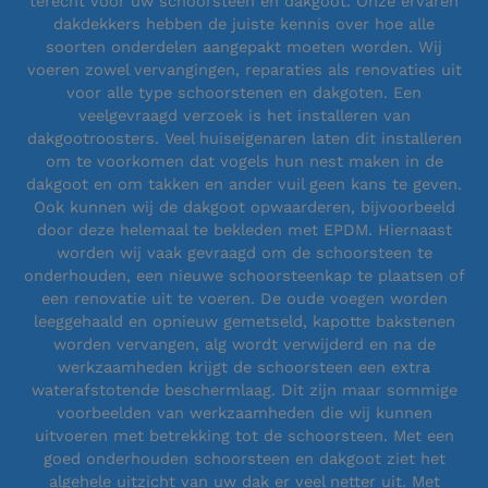
terecht voor uw schoorsteen en dakgoot. Onze ervaren
dakdekkers hebben de juiste kennis over hoe alle
soorten onderdelen aangepakt moeten worden. Wij
voeren zowel vervangingen, reparaties als renovaties uit
voor alle type schoorstenen en dakgoten. Een
veelgevraagd verzoek is het installeren van
dakgootroosters. Veel huiseigenaren laten dit installeren
om te voorkomen dat vogels hun nest maken in de
dakgoot en om takken en ander vuil geen kans te geven.
Ook kunnen wij de dakgoot opwaarderen, bijvoorbeeld
door deze helemaal te bekleden met EPDM. Hiernaast
worden wij vaak gevraagd om de schoorsteen te
onderhouden, een nieuwe schoorsteenkap te plaatsen of
een renovatie uit te voeren. De oude voegen worden
leeggehaald en opnieuw gemetseld, kapotte bakstenen
worden vervangen, alg wordt verwijderd en na de
werkzaamheden krijgt de schoorsteen een extra
waterafstotende beschermlaag. Dit zijn maar sommige
voorbeelden van werkzaamheden die wij kunnen
uitvoeren met betrekking tot de schoorsteen. Met een
goed onderhouden schoorsteen en dakgoot ziet het
algehele uitzicht van uw dak er veel netter uit. Met