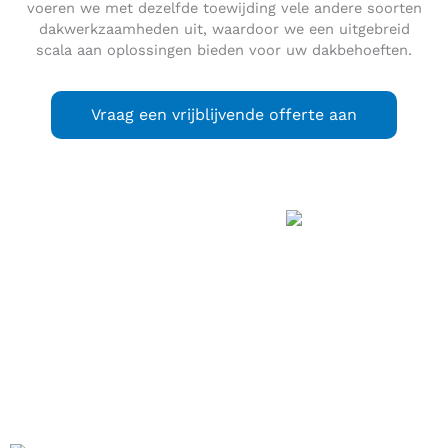
voeren we met dezelfde toewijding vele andere soorten
dakwerkzaamheden uit, waardoor we een uitgebreid
scala aan oplossingen bieden voor uw dakbehoeften.
Vraag een vrijblijvende offerte aan
Bunschoten
(Bunschoots:
Bunsjoten
) (
) is een gemeente in het noordoosten
uitspraak
(info / uitleg)
van de Nederlandse provincie Utrecht. De belangrijkste
plaats van de gemeente heet
Bunschoten-Spakenburg
, een
samensmelting van de oude stad Bunschoten met
Spakenburg.
De gemeente ligt in het Eemland, heeft een oppervlakte van
35,58 km² (waarvan 4,21 km² water) en telt 22.502 inwoners
(31 januari 2023, bron: CBS).