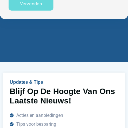
n
Verzenden
n
n
u
e
m
n
m
w
e
i
r
j
u
h
e
l
p
e
n
Updates & Tips
?
Blijf Op De Hoogte Van Ons
Laatste Nieuws!
Acties en aanbiedingen
Tips voor besparing