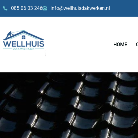
Skip
085 06 03 246
info@wellhuisdakwerken.nl
to
content
HOME