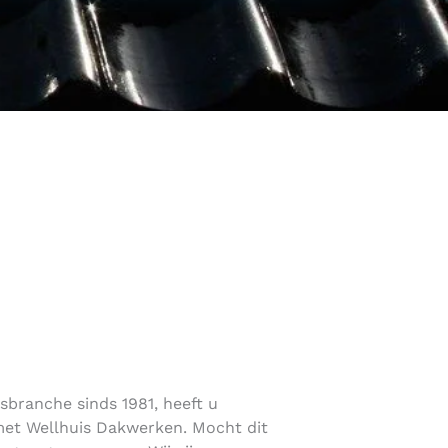
rsbranche sinds 1981, heeft u
met Wellhuis Dakwerken. Mocht dit