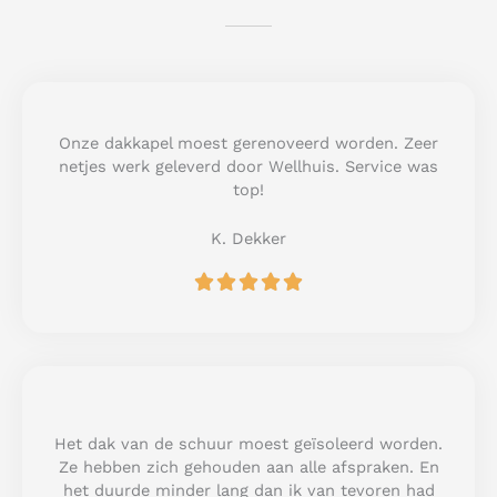
Onze dakkapel moest gerenoveerd worden. Zeer
netjes werk geleverd door Wellhuis. Service was
top!
K. Dekker
R





a
t
e
d
5
o
u
Het dak van de schuur moest geïsoleerd worden.
t
Ze hebben zich gehouden aan alle afspraken. En
o
het duurde minder lang dan ik van tevoren had