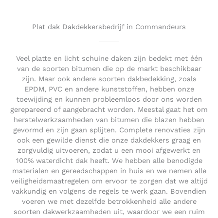
o
u
t
Plat dak Dakdekkersbedrijf in Commandeurs
o
f
5
Veel platte en licht schuine daken zijn bedekt met één
van de soorten bitumen die op de markt beschikbaar
zijn. Maar ook andere soorten dakbedekking, zoals
EPDM, PVC en andere kunststoffen, hebben onze
toewijding en kunnen probleemloos door ons worden
gerepareerd of aangebracht worden. Meestal gaat het om
herstelwerkzaamheden van bitumen die blazen hebben
gevormd en zijn gaan splijten. Complete renovaties zijn
ook een gewilde dienst die onze dakdekkers graag en
zorgvuldig uitvoeren, zodat u een mooi afgewerkt en
100% waterdicht dak heeft. We hebben alle benodigde
materialen en gereedschappen in huis en we nemen alle
veiligheidsmaatregelen om ervoor te zorgen dat we altijd
vakkundig en volgens de regels te werk gaan. Bovendien
voeren we met dezelfde betrokkenheid alle andere
soorten dakwerkzaamheden uit, waardoor we een ruim