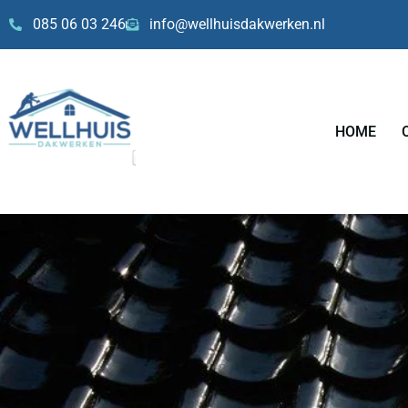
Skip
085 06 03 246
info@wellhuisdakwerken.nl
to
content
HOME