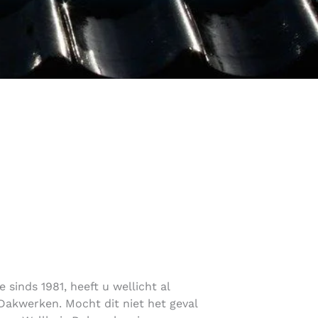
sinds 1981, heeft u wellicht al
akwerken. Mocht dit niet het geval