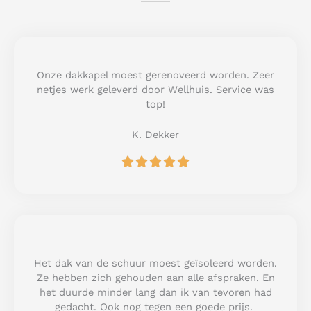
Onze dakkapel moest gerenoveerd worden. Zeer
netjes werk geleverd door Wellhuis. Service was
top!
K. Dekker
R





a
t
e
d
5
o
u
Het dak van de schuur moest geïsoleerd worden.
t
Ze hebben zich gehouden aan alle afspraken. En
o
het duurde minder lang dan ik van tevoren had
f
gedacht. Ook nog tegen een goede prijs.