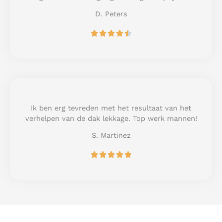
5
D. Peters
R





a
t
e
d
4
.
5
Ik ben erg tevreden met het resultaat van het
o
verhelpen van de dak lekkage. Top werk mannen!
u
S. Martinez
t
o
R





f
a
5
t
e
d
5
o