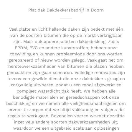
u
t
Plat dak Dakdekkersbedrijf in Doorn
o
f
5
Veel platte en licht hellende daken zijn bedekt met één
van de soorten bitumen die op de markt verkrijgbaar
zijn. Maar ook andere soorten dakbedekking, zoals
EPDM, PVC en andere kunststoffen, hebben onze
toewijding en kunnen probleemloos door ons worden
gerepareerd of nieuw worden gelegd. Vaak gaat het om
herstelwerkzaamheden van bitumen die blazen hebben
gemaakt en zijn gaan scheuren. Volledige renovaties zijn
tevens een gewilde dienst die onze dakdekkers graag en
zorgvuldig uitvoeren, zodat u een mooi afgewerkt en
compleet waterdicht dak heeft. We hebben alle
benodigde materialen en gereedschappen tot onze
beschikking en we nemen alle veiligheidsmaatregelen om
ervoor te zorgen dat we altijd vakkundig en volgens de
regels te werk gaan. Bovendien voeren we met dezelfde
inzet vele andere soorten dakwerkzaamheden uit,
waardoor we een uitgebreid scala aan oplossingen